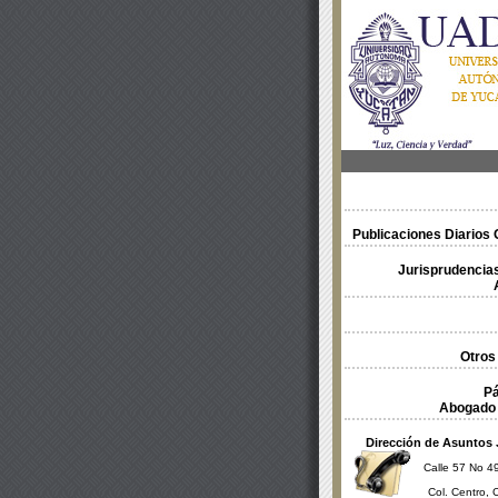
Publicaciones Diarios O
Jurisprudencias
Otros
Pá
Abogado 
Dirección de Asuntos 
Calle 57 No 49
Col. Centro, 