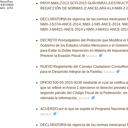
éfono/Fax:
PROY-NMX-Z-013-SCFI-2015 GUÍA PARA LA ESTRUC
 930-0900
sión: 1151
REDACCIÓN DE NORMAS (CANCELARÁ A LA NMX-Z-01
DECLARATORIA de vigencia de las normas mexicanas
NMX-J-527/4-ANCE-2014, NMX-J-585-ANCE-2014, NMX
NMX-J-684/21-ANCE-2014 y NMX-J-684/22-ANCE-201
DECRETO Promulgatorio del Protocolo que Modifica el C
Gobierno de los Estados Unidos Mexicanos y el Gobierno
para Evitar la Doble Imposición en Materia de Impuestos
Prevenir la Evasión Fiscal, fir
2015-04-16
NUEVO Reglamento del Consejo Ciudadano Consultivo 
para el Desarrollo Integral de la Familia.
2015-04-15
OFICIO 500-05-2015-9236 mediante el cual se notifica q
que se refiere el Anexo 1 ejercieron el derecho previsto e
segundo párrafo del Código Fiscal de la Federación, si
valorada la información,
2015-04-15
ACUERDO por el que se expide el Programa Nacional de
2015-04-14
DECLARATORIA de vigencia de las normas mexicanas