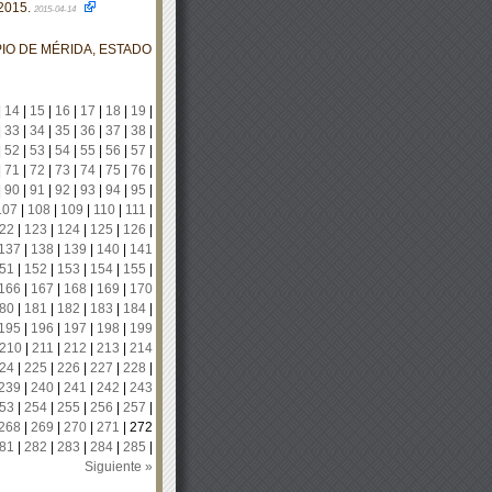
2015.
2015-04-14
IO DE MÉRIDA, ESTADO
|
14
|
15
|
16
|
17
|
18
|
19
|
|
33
|
34
|
35
|
36
|
37
|
38
|
|
52
|
53
|
54
|
55
|
56
|
57
|
|
71
|
72
|
73
|
74
|
75
|
76
|
|
90
|
91
|
92
|
93
|
94
|
95
|
107
|
108
|
109
|
110
|
111
|
22
|
123
|
124
|
125
|
126
|
137
|
138
|
139
|
140
|
141
51
|
152
|
153
|
154
|
155
|
166
|
167
|
168
|
169
|
170
80
|
181
|
182
|
183
|
184
|
195
|
196
|
197
|
198
|
199
210
|
211
|
212
|
213
|
214
24
|
225
|
226
|
227
|
228
|
239
|
240
|
241
|
242
|
243
53
|
254
|
255
|
256
|
257
|
268
|
269
|
270
|
271
|
272
81
|
282
|
283
|
284
|
285
|
Siguiente »