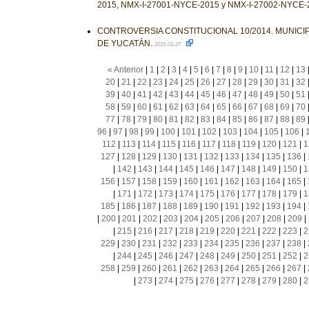
2015, NMX-I-27001-NYCE-2015 y NMX-I-27002-NYCE-
CONTROVERSIA CONSTITUCIONAL 10/2014. MUNICIP
DE YUCATÁN.
2015-03-27
« Anterior
|
1
|
2
|
3
|
4
|
5
|
6
|
7
|
8
|
9
|
10
|
11
|
12
|
13
20
|
21
|
22
|
23
|
24
|
25
|
26
|
27
|
28
|
29
|
30
|
31
|
32
39
|
40
|
41
|
42
|
43
|
44
|
45
|
46
|
47
|
48
|
49
|
50
|
51
58
|
59
|
60
|
61
|
62
|
63
|
64
|
65
|
66
|
67
|
68
|
69
|
70
77
|
78
|
79
|
80
|
81
|
82
|
83
|
84
|
85
|
86
|
87
|
88
|
89
96
|
97
|
98
|
99
|
100
|
101
|
102
|
103
|
104
|
105
|
106
|
112
|
113
|
114
|
115
|
116
|
117
|
118
|
119
|
120
|
121
|
1
127
|
128
|
129
|
130
|
131
|
132
|
133
|
134
|
135
|
136
|
|
142
|
143
|
144
|
145
|
146
|
147
|
148
|
149
|
150
|
1
156
|
157
|
158
|
159
|
160
|
161
|
162
|
163
|
164
|
165
|
|
171
|
172
|
173
|
174
|
175
|
176
|
177
|
178
|
179
|
1
185
|
186
|
187
|
188
|
189
|
190
|
191
|
192
|
193
|
194
|
|
200
|
201
|
202
|
203
|
204
|
205
|
206
|
207
|
208
|
209
|
|
215
|
216
|
217
|
218
|
219
|
220
|
221
|
222
|
223
|
2
229
|
230
|
231
|
232
|
233
|
234
|
235
|
236
|
237
|
238
|
|
244
|
245
|
246
|
247
|
248
|
249
|
250
|
251
|
252
|
2
258
|
259
|
260
|
261
|
262
|
263
|
264
|
265
|
266
|
267
|
|
273
|
274
|
275
|
276
|
277
|
278
|
279
|
280
|
2