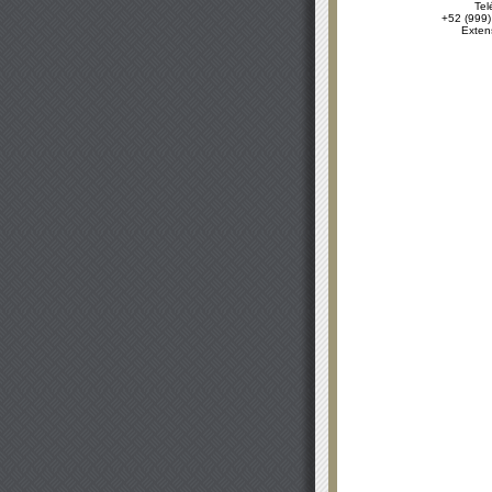
Tel
+52 (999)
Exten