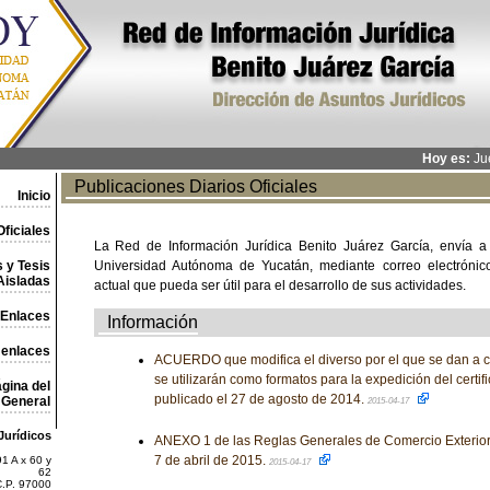
Hoy es:
Jue
Publicaciones Diarios Oficiales
Inicio
ficiales
La Red de Información Jurídica Benito Juárez García, envía a
 y Tesis
Universidad Autónoma de Yucatán, mediante correo electrónico,
Aisladas
actual que pueda ser útil para el desarrollo de sus actividades.
Enlaces
Información
 enlaces
ACUERDO que modifica el diverso por el que se dan a 
se utilizarán como formatos para la expedición del certif
gina del
publicado el 27 de agosto de 2014.
General
2015-04-17
Jurídicos
ANEXO 1 de las Reglas Generales de Comercio Exterior 
7 de abril de 2015.
1 A x 60 y
2015-04-17
62
C.P. 97000