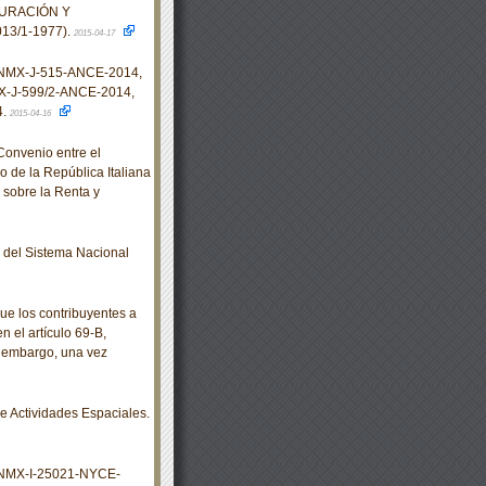
TURACIÓN Y
3/1-1977).
2015-04-17
 NMX-J-515-ANCE-2014,
-J-599/2-ANCE-2014,
4.
2015-04-16
onvenio entre el
 de la República Italiana
 sobre la Renta y
del Sistema Nacional
ue los contribuyentes a
n el artículo 69-B,
n embargo, una vez
 Actividades Espaciales.
 NMX-I-25021-NYCE-