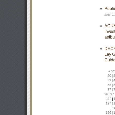
Publ
2018-01
ACUER
Inves
atrib
DECRE
Ley G
Cuidad
« Ant
20
|
39
|
58
|
77
|
96
|
97
112
|
127
|
|
1
156
|