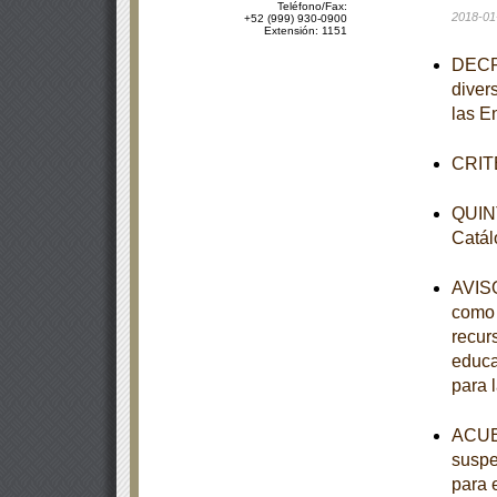
Teléfono/Fax:
2018-01
+52 (999) 930-0900
Extensión: 1151
DECRE
diver
las E
CRITE
QUINT
Catál
AVISO
como 
recur
educa
para 
ACUER
suspe
para 