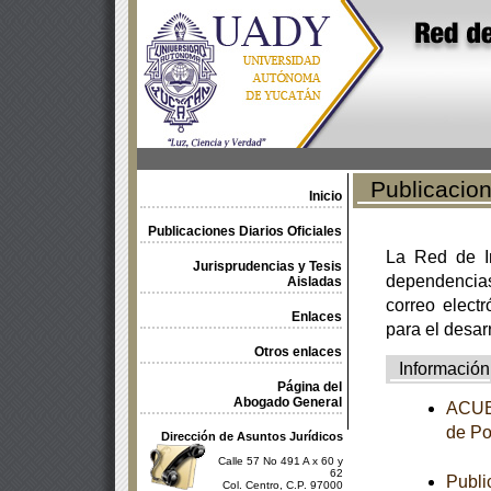
Publicacione
Inicio
Publicaciones Diarios Oficiales
La Red de In
Jurisprudencias y Tesis
dependencia
Aisladas
correo electr
Enlaces
para el desar
Otros enlaces
Información
Página del
Abogado General
ACUER
de Po
Dirección de Asuntos Jurídicos
Calle 57 No 491 A x 60 y
62
Publi
Col. Centro, C.P. 97000