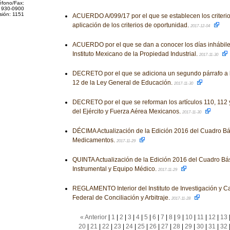
éfono/Fax:
 930-0900
sión: 1151
ACUERDO A/099/17 por el que se establecen los criterio
aplicación de los criterios de oportunidad.
2017-12-04
ACUERDO por el que se dan a conocer los días inhábile
Instituto Mexicano de la Propiedad Industrial.
2017-11-30
DECRETO por el que se adiciona un segundo párrafo a la f
12 de la Ley General de Educación.
2017-11-30
DECRETO por el que se reforman los artículos 110, 112 
del Ejército y Fuerza Aérea Mexicanos.
2017-11-30
DÉCIMA Actualización de la Edición 2016 del Cuadro Bá
Medicamentos.
2017-11-29
QUINTA Actualización de la Edición 2016 del Cuadro Bá
Instrumental y Equipo Médico.
2017-11-29
REGLAMENTO Interior del Instituto de Investigación y Ca
Federal de Conciliación y Arbitraje.
2017-11-28
« Anterior
|
1
|
2
|
3
|
4
|
5
|
6
|
7
|
8
|
9
|
10
|
11
|
12
|
13
20
|
21
|
22
|
23
|
24
|
25
|
26
|
27
|
28
|
29
|
30
|
31
|
32