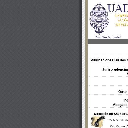
Publicaciones Diarios O
Jurisprudencias
Otros
Pá
Abogado 
Dirección de Asuntos 
Calle 57 No 49
Col. Centro, 