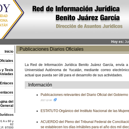
Hoy es:
Jue
Publicaciones Diarios Oficiales
Inicio
ficiales
La Red de Información Jurídica Benito Juárez García, envía a
 y Tesis
Universidad Autónoma de Yucatán, mediante correo electrónico,
Aisladas
actual que pueda ser útil para el desarrollo de sus actividades.
Enlaces
Información
 enlaces
Publicaciones relevantes del Diario Oficial del Gobiern
2017-12-04
gina del
General
ESTATUTO Orgánico del Instituto Nacional de las Mujer
Jurídicos
1 A x 60 y
ACUERDO del Pleno del Tribunal Federal de Conciliación 
62
se establecen los días inhábiles para el año dos mil die
C.P. 97000