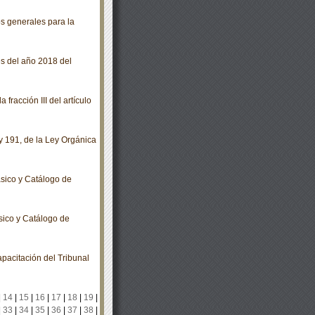
s generales para la
s del año 2018 del
racción III del artículo
y 191, de la Ley Orgánica
sico y Catálogo de
sico y Catálogo de
pacitación del Tribunal
|
14
|
15
|
16
|
17
|
18
|
19
|
|
33
|
34
|
35
|
36
|
37
|
38
|