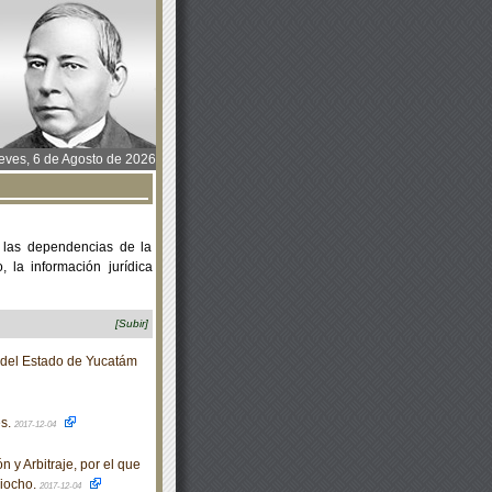
ves, 6 de Agosto de 2026
 las dependencias de la
 la información jurídica
[Subir]
o del Estado de Yucatám
es.
2017-12-04
y Arbitraje, por el que
ciocho.
2017-12-04