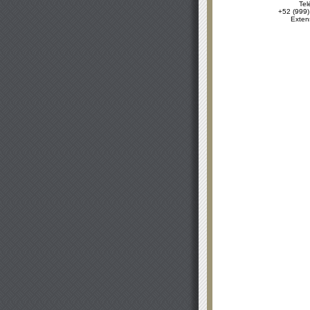
Tel
+52 (999)
Exten