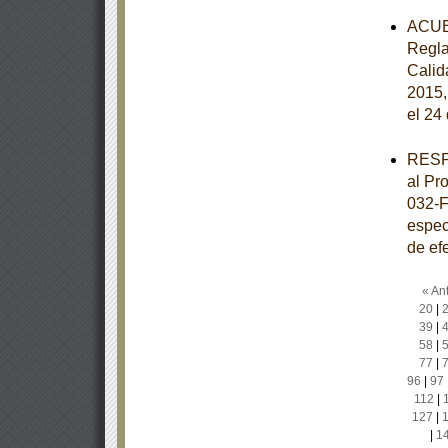
ACUER
Regla
Calida
2015,
el 24
RESPU
al Pr
032-F
especi
de ef
« Ant
20
|
39
|
58
|
77
|
96
|
97
112
|
127
|
|
1