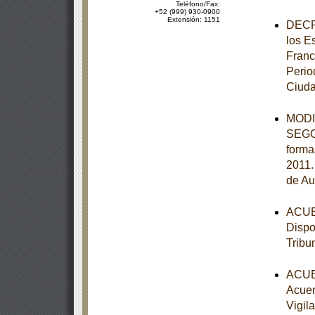
Teléfono/Fax:
+52 (999) 930-0900
Extensión: 1151
DECRE
los E
Franc
Perio
Ciuda
MODIF
SEGOB
forma
2011.
de Au
ACUER
Dispo
Tribu
ACUER
Acuer
Vigil