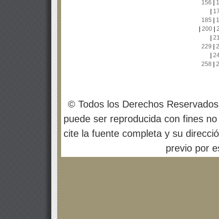
156
|
|
1
185
|
|
200
|
|
2
229
|
|
2
258
|
© Todos los Derechos Reservados
puede ser reproducida con fines no 
cite la fuente completa y su direcci
previo por es