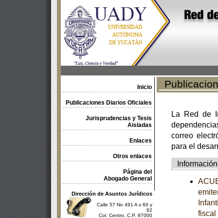
Publicacione
Inicio
Publicaciones Diarios Oficiales
La Red de In
Jurisprudencias y Tesis
dependencia
Aisladas
correo electr
Enlaces
para el desar
Otros enlaces
Información
Página del
Abogado General
ACUER
emite
Dirección de Asuntos Jurídicos
Infan
Calle 57 No 491 A x 60 y
62
fisca
Col. Centro, C.P. 97000