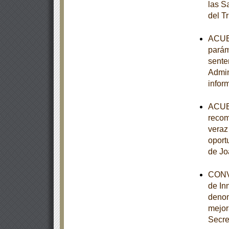
las S
del T
ACUER
parám
sente
Admin
infor
ACUER
recom
veraz 
oport
de Jo
CONVE
de In
denom
mejor
Secre