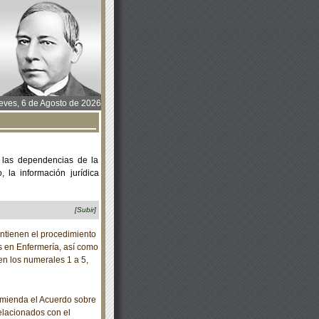
ves, 6 de Agosto de 2026
 las dependencias de la
 la información jurídica
[Subir]
ntienen el procedimiento
os en Enfermería, así como
 en los numerales 1 a 5,
mienda el Acuerdo sobre
elacionados con el