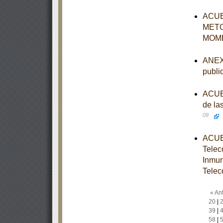
ACUE
METO
MOME
ANEXO
publi
ACUER
de la
09
ACUER
Telec
Inmun
Telec
« Ant
20
|
39
|
58
|