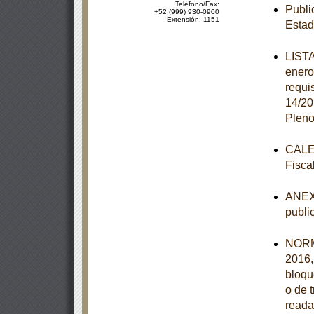
Teléfono/Fax:
Publi
+52 (999) 930-0900
Extensión: 1151
Estad
LISTA
enero
requi
14/20
Pleno
CALEN
Fisca
ANEXO
publi
NORM
2016,
bloqu
o de 
reada