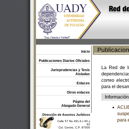
Publicacione
Inicio
Publicaciones Diarios Oficiales
La Red de In
Jurisprudencias y Tesis
dependencia
Aisladas
correo electr
Enlaces
para el desar
Otros enlaces
Información
Página del
Abogado General
ACUER
suspe
Dirección de Asuntos Jurídicos
para 
Calle 57 No 491 A x 60 y
62
Col. Centro, C.P. 97000