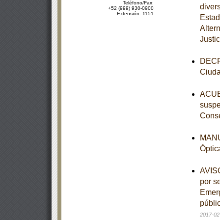
Teléfono/Fax:
diver
+52 (999) 930-0900
Extensión: 1151
Estad
Alter
Justic
DECRE
Ciuda
ACUER
suspe
Conse
MANUA
Óptic
AVISO
por s
Emerg
públi
2017-02