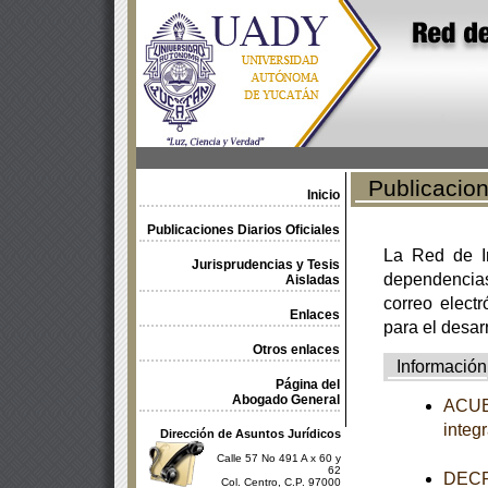
Publicacione
Inicio
Publicaciones Diarios Oficiales
La Red de In
Jurisprudencias y Tesis
dependencia
Aisladas
correo electr
Enlaces
para el desar
Otros enlaces
Información
Página del
Abogado General
ACUER
integ
Dirección de Asuntos Jurídicos
Calle 57 No 491 A x 60 y
62
DECRE
Col. Centro, C.P. 97000