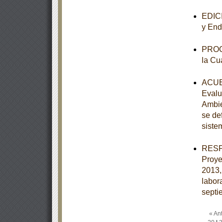
EDICI
y End
PROGR
la Cu
ACUER
Evalu
Ambie
se de
siste
RESPU
Proye
2013,
labor
septi
« Ant