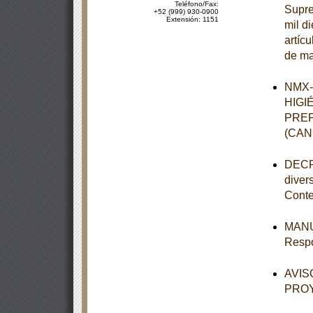
Teléfono/Fax:
Supre
+52 (999) 930-0900
Extensión: 1151
mil d
artíc
de ma
NMX-
HIGI
PREP
(CAN
DECRE
diver
Conte
MANUA
Respo
AVISO
PROY