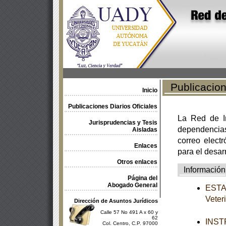
Publicacione
Inicio
Publicaciones Diarios Oficiales
La Red de In
Jurisprudencias y Tesis
dependencia
Aisladas
correo electr
Enlaces
para el desar
Otros enlaces
Información
Página del
Abogado General
ESTAT
Vete
Dirección de Asuntos Jurídicos
Calle 57 No 491 A x 60 y
62
INSTR
Col. Centro, C.P. 97000