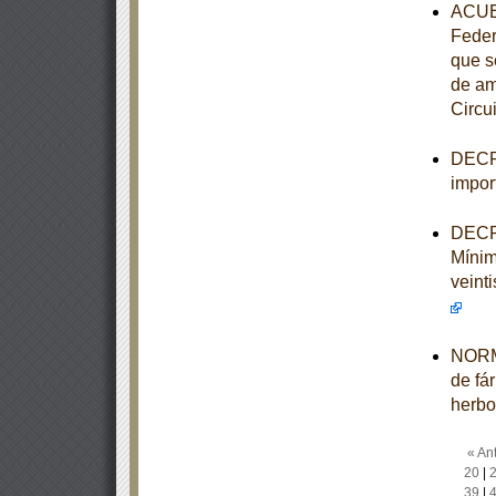
ACUER
Feder
que s
de am
Circui
DECRE
impor
DECRE
Mínim
veinti
NORMA
de fá
herbo
« Ant
20
|
39
|