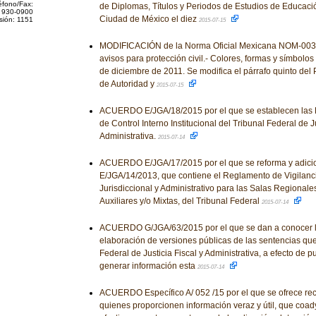
éfono/Fax:
de Diplomas, Títulos y Periodos de Estudios de Educació
 930-0900
Ciudad de México el diez
sión: 1151
2015-07-15
MODIFICACIÓN de la Norma Oficial Mexicana NOM-003
avisos para protección civil.- Colores, formas y símbolos a
de diciembre de 2011. Se modifica el párrafo quinto del 
de Autoridad y
2015-07-15
ACUERDO E/JGA/18/2015 por el que se establecen las 
de Control Interno Institucional del Tribunal Federal de Ju
Administrativa.
2015-07-14
ACUERDO E/JGA/17/2015 por el que se reforma y adici
E/JGA/14/2013, que contiene el Reglamento de Vigilan
Jurisdiccional y Administrativo para las Salas Regionale
Auxiliares y/o Mixtas, del Tribunal Federal
2015-07-14
ACUERDO G/JGA/63/2015 por el que se dan a conocer l
elaboración de versiones públicas de las sentencias que
Federal de Justicia Fiscal y Administrativa, a efecto de 
generar información esta
2015-07-14
ACUERDO Específico A/ 052 /15 por el que se ofrece r
quienes proporcionen información veraz y útil, que coady