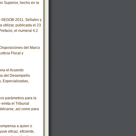
n Superior, hecho en la
-SEGOB-2011, Señales y
 utilizar, publicada el 23
Prefacio, el numeral 4.2
Disposiciones del Marco
sticia Fiscal y
ona el Acuerdo
cia del Desempeño
s, Especializadas,
os parámetros para la
 emita el Tribunal
publicarse, así como para
ecompensa a quien o
uve eficaz, eficiente,