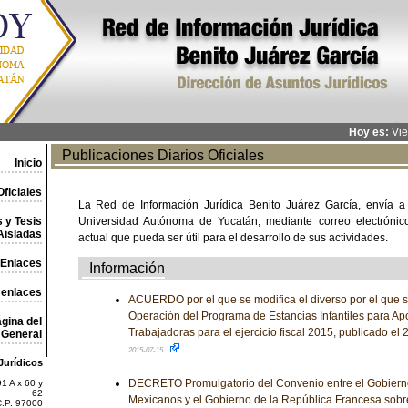
Hoy es:
Vie
Publicaciones Diarios Oficiales
Inicio
ficiales
La Red de Información Jurídica Benito Juárez García, envía a
 y Tesis
Universidad Autónoma de Yucatán, mediante correo electrónico,
Aisladas
actual que pueda ser útil para el desarrollo de sus actividades.
Enlaces
Información
 enlaces
ACUERDO por el que se modifica el diverso por el que s
Operación del Programa de Estancias Infantiles para A
gina del
Trabajadoras para el ejercicio fiscal 2015, publicado el
General
2015-07-15
Jurídicos
DECRETO Promulgatorio del Convenio entre el Gobiern
1 A x 60 y
62
Mexicanos y el Gobierno de la República Francesa sob
C.P. 97000