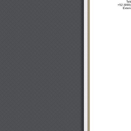
Tel
+52 (999)
Exten