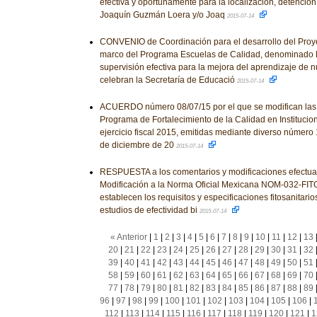
efectiva y oportunamente para la localización, detenció
Joaquín Guzmán Loera y/o Joaq
2015-07-14
CONVENIO de Coordinación para el desarrollo del Proye
marco del Programa Escuelas de Calidad, denominado
supervisión efectiva para la mejora del aprendizaje de 
celebran la Secretaría de Educació
2015-07-14
ACUERDO número 08/07/15 por el que se modifican las
Programa de Fortalecimiento de la Calidad en Institucio
ejercicio fiscal 2015, emitidas mediante diverso número 
de diciembre de 20
2015-07-14
RESPUESTA a los comentarios y modificaciones efectua
Modificación a la Norma Oficial Mexicana NOM-032-FITO
establecen los requisitos y especificaciones fitosanitario
estudios de efectividad bi
2015-07-14
« Anterior
|
1
|
2
|
3
|
4
|
5
|
6
|
7
|
8
|
9
|
10
|
11
|
12
|
13
20
|
21
|
22
|
23
|
24
|
25
|
26
|
27
|
28
|
29
|
30
|
31
|
32
39
|
40
|
41
|
42
|
43
|
44
|
45
|
46
|
47
|
48
|
49
|
50
|
51
58
|
59
|
60
|
61
|
62
|
63
|
64
|
65
|
66
|
67
|
68
|
69
|
70
77
|
78
|
79
|
80
|
81
|
82
|
83
|
84
|
85
|
86
|
87
|
88
|
89
96
|
97
|
98
|
99
|
100
|
101
|
102
|
103
|
104
|
105
|
106
|
112
|
113
|
114
|
115
|
116
|
117
|
118
|
119
|
120
|
121
|
1