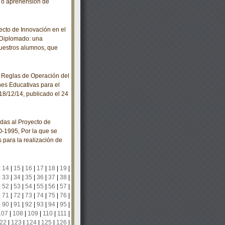
n o aprehensión de
cto de Innovación en el
 Diplomado: una
nuestros alumnos, que
 Reglas de Operación del
nes Educativas para el
18/12/14, publicado el 24
das al Proyecto de
-1995, Por la que se
s para la realización de
|
14
|
15
|
16
|
17
|
18
|
19
|
|
33
|
34
|
35
|
36
|
37
|
38
|
|
52
|
53
|
54
|
55
|
56
|
57
|
|
71
|
72
|
73
|
74
|
75
|
76
|
|
90
|
91
|
92
|
93
|
94
|
95
|
107
|
108
|
109
|
110
|
111
|
22
|
123
|
124
|
125
|
126
|