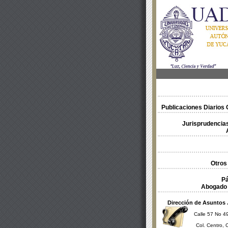
Publicaciones Diarios O
Jurisprudencias
Otros
Pá
Abogado 
Dirección de Asuntos 
Calle 57 No 49
Col. Centro, 