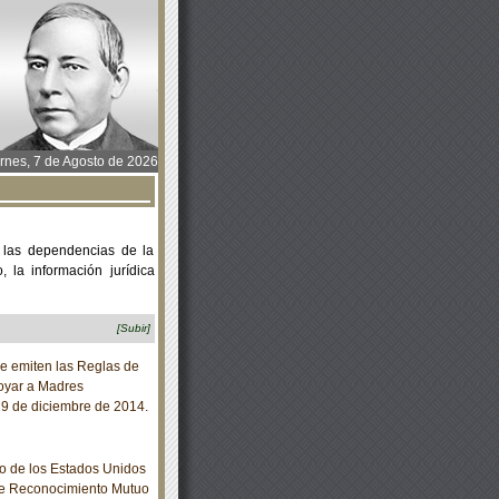
rnes, 7 de Agosto de 2026
 las dependencias de la
 la información jurídica
[Subir]
e emiten las Reglas de
poyar a Madres
 29 de diciembre de 2014.
o de los Estados Unidos
re Reconocimiento Mutuo