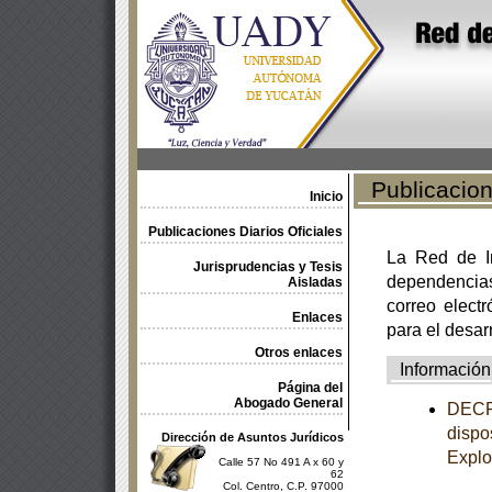
Publicacione
Inicio
Publicaciones Diarios Oficiales
La Red de In
Jurisprudencias y Tesis
dependencia
Aisladas
correo electr
Enlaces
para el desar
Otros enlaces
Información
Página del
Abogado General
DECRE
dispo
Dirección de Asuntos Jurídicos
Explo
Calle 57 No 491 A x 60 y
62
Col. Centro, C.P. 97000