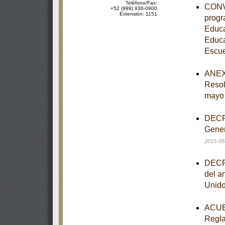
Teléfono/Fax:
CONVE
+52 (999) 930-0900
Extensión: 1151
progr
Educa
Educa
Escue
ANEXO
Resol
mayo
DECRE
Gener
2015-05
DECRE
del ar
Unido
ACUER
Regla