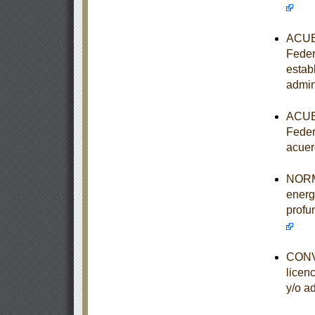
ACUER
Feder
estab
admin
ACUER
Feder
acuer
NORMA
energ
profu
CONVO
licen
y/o a