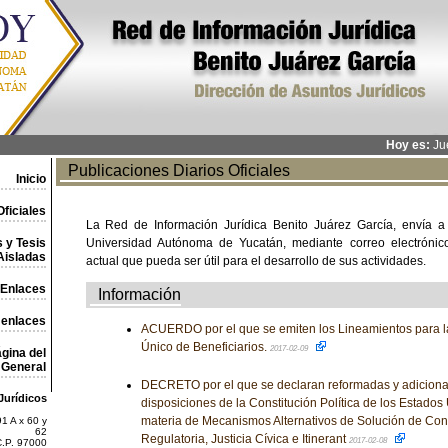
Hoy es:
Jue
Publicaciones Diarios Oficiales
Inicio
ficiales
La Red de Información Jurídica Benito Juárez García, envía a
 y Tesis
Universidad Autónoma de Yucatán, mediante correo electrónico,
Aisladas
actual que pueda ser útil para el desarrollo de sus actividades.
Enlaces
Información
 enlaces
ACUERDO por el que se emiten los Lineamientos para la
Único de Beneficiarios.
2017-02-09
gina del
General
DECRETO por el que se declaran reformadas y adiciona
Jurídicos
disposiciones de la Constitución Política de los Estado
materia de Mecanismos Alternativos de Solución de Cont
1 A x 60 y
62
Regulatoria, Justicia Cívica e Itinerant
2017-02-08
C.P. 97000