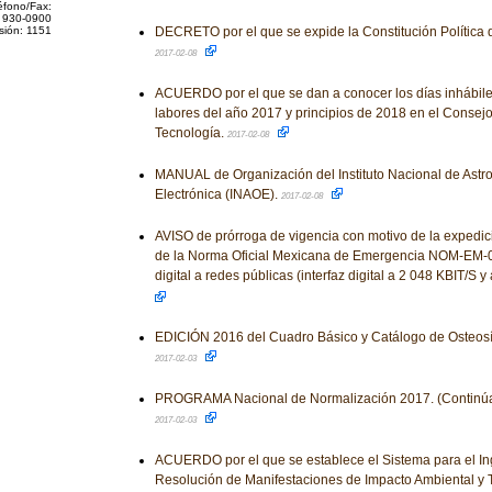
éfono/Fax:
 930-0900
sión: 1151
DECRETO por el que se expide la Constitución Política 
2017-02-08
ACUERDO por el que se dan a conocer los días inhábile
labores del año 2017 y principios de 2018 en el Consej
Tecnología.
2017-02-08
MANUAL de Organización del Instituto Nacional de Astrof
Electrónica (INAOE).
2017-02-08
AVISO de prórroga de vigencia con motivo de la expedi
de la Norma Oficial Mexicana de Emergencia NOM-EM-0
digital a redes públicas (interfaz digital a 2 048 KBIT/S 
EDICIÓN 2016 del Cuadro Básico y Catálogo de Osteosín
2017-02-03
PROGRAMA Nacional de Normalización 2017. (Continúa 
2017-02-03
ACUERDO por el que se establece el Sistema para el In
Resolución de Manifestaciones de Impacto Ambiental y 