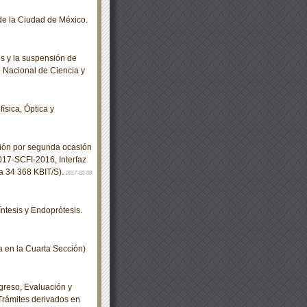
de la Ciudad de México.
s y la suspensión de
o Nacional de Ciencia y
ísica, Óptica y
ción por segunda ocasión
17-SCFI-2016, Interfaz
y a 34 368 KBIT/S).
2017-02-08
tesis y Endoprótesis.
en la Cuarta Sección)
greso, Evaluación y
Trámites derivados en