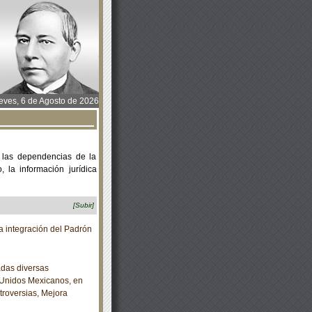
ves, 6 de Agosto de 2026
 las dependencias de la
 la información jurídica
[Subir]
 integración del Padrón
das diversas
s Unidos Mexicanos, en
roversias, Mejora