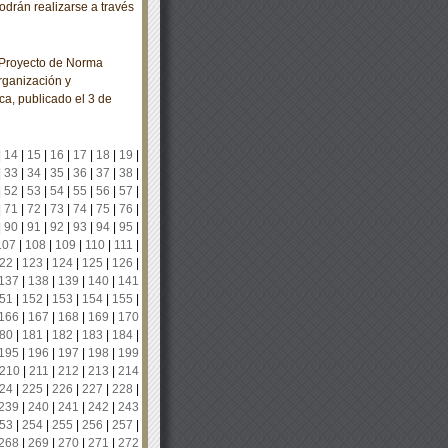
odrán realizarse a través
 Proyecto de Norma
ganización y
ca, publicado el 3 de
|
14
|
15
|
16
|
17
|
18
|
19
|
|
33
|
34
|
35
|
36
|
37
|
38
|
|
52
|
53
|
54
|
55
|
56
|
57
|
|
71
|
72
|
73
|
74
|
75
|
76
|
|
90
|
91
|
92
|
93
|
94
|
95
|
107
|
108
|
109
|
110
|
111
|
22
|
123
|
124
|
125
|
126
|
137
|
138
|
139
|
140
|
141
51
|
152
|
153
|
154
|
155
|
166
|
167
|
168
|
169
|
170
80
|
181
|
182
|
183
|
184
|
195
|
196
|
197
|
198
|
199
210
|
211
|
212
|
213
|
214
24
|
225
|
226
|
227
|
228
|
239
|
240
|
241
|
242
|
243
53
|
254
|
255
|
256
|
257
|
268
|
269
|
270
|
271
|
272