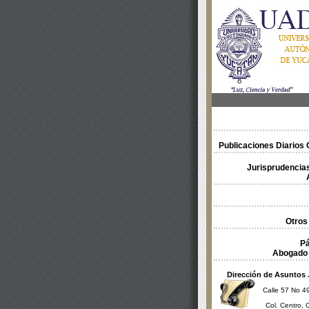
Publicaciones Diarios O
Jurisprudencias
Otros
Pá
Abogado 
Dirección de Asuntos 
Calle 57 No 49
Col. Centro, 