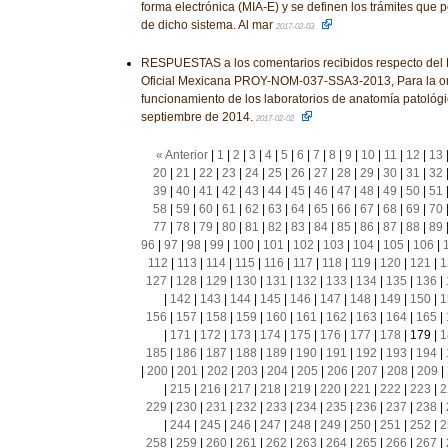
forma electrónica (MIA-E) y se definen los trámites que p
de dicho sistema. Al mar
2017-02-03
RESPUESTAS a los comentarios recibidos respecto del
Oficial Mexicana PROY-NOM-037-SSA3-2013, Para la or
funcionamiento de los laboratorios de anatomía patológi
septiembre de 2014.
2017-02-02
« Anterior
|
1
|
2
|
3
|
4
|
5
|
6
|
7
|
8
|
9
|
10
|
11
|
12
|
13
20
|
21
|
22
|
23
|
24
|
25
|
26
|
27
|
28
|
29
|
30
|
31
|
32
39
|
40
|
41
|
42
|
43
|
44
|
45
|
46
|
47
|
48
|
49
|
50
|
51
58
|
59
|
60
|
61
|
62
|
63
|
64
|
65
|
66
|
67
|
68
|
69
|
70
77
|
78
|
79
|
80
|
81
|
82
|
83
|
84
|
85
|
86
|
87
|
88
|
89
96
|
97
|
98
|
99
|
100
|
101
|
102
|
103
|
104
|
105
|
106
|
112
|
113
|
114
|
115
|
116
|
117
|
118
|
119
|
120
|
121
|
1
127
|
128
|
129
|
130
|
131
|
132
|
133
|
134
|
135
|
136
|
|
142
|
143
|
144
|
145
|
146
|
147
|
148
|
149
|
150
|
1
156
|
157
|
158
|
159
|
160
|
161
|
162
|
163
|
164
|
165
|
|
171
|
172
|
173
|
174
|
175
|
176
|
177
|
178
|
179
|
1
185
|
186
|
187
|
188
|
189
|
190
|
191
|
192
|
193
|
194
|
|
200
|
201
|
202
|
203
|
204
|
205
|
206
|
207
|
208
|
209
|
|
215
|
216
|
217
|
218
|
219
|
220
|
221
|
222
|
223
|
2
229
|
230
|
231
|
232
|
233
|
234
|
235
|
236
|
237
|
238
|
|
244
|
245
|
246
|
247
|
248
|
249
|
250
|
251
|
252
|
2
258
|
259
|
260
|
261
|
262
|
263
|
264
|
265
|
266
|
267
|