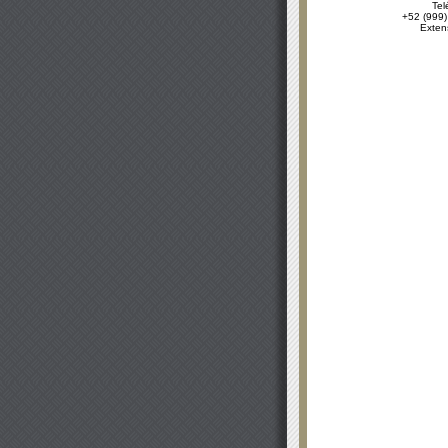
Tel
+52 (999)
Exten