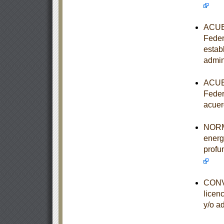
ACUER
Feder
estab
admin
ACUER
Feder
acuer
NORMA
energ
profu
CONVO
licen
y/o a