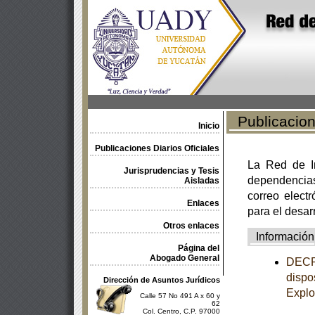
Publicacione
Inicio
Publicaciones Diarios Oficiales
La Red de In
Jurisprudencias y Tesis
dependencia
Aisladas
correo electr
Enlaces
para el desar
Otros enlaces
Información
Página del
Abogado General
DECRE
dispo
Dirección de Asuntos Jurídicos
Explo
Calle 57 No 491 A x 60 y
62
Col. Centro, C.P. 97000