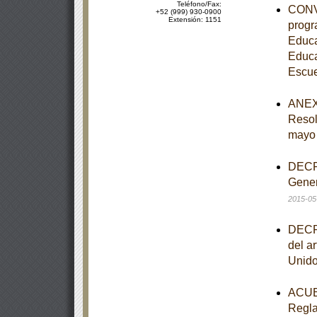
Teléfono/Fax:
CONVE
+52 (999) 930-0900
Extensión: 1151
progr
Educa
Educa
Escue
ANEXO
Resol
mayo
DECRE
Gener
2015-05
DECRE
del ar
Unido
ACUER
Regla