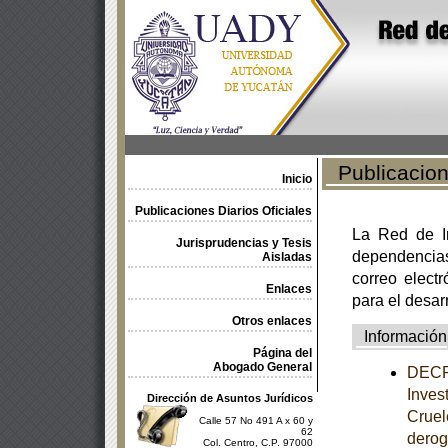
Publicacione
Inicio
Publicaciones Diarios Oficiales
La Red de In
Jurisprudencias y Tesis
dependencia
Aisladas
correo electr
Enlaces
para el desar
Otros enlaces
Información
Página del
Abogado General
DECRE
Inves
Dirección de Asuntos Jurídicos
Cruel
Calle 57 No 491 A x 60 y
62
derog
Col. Centro, C.P. 97000