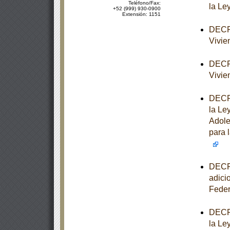
Teléfono/Fax:
la Le
+52 (999) 930-0900
Extensión: 1151
DECRE
Vivie
DECRE
Vivie
DECRE
la Le
Adole
para l
DECRE
adici
Feder
DECRE
la Le