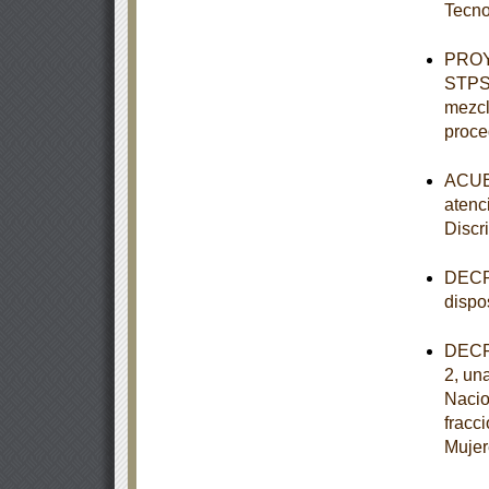
Tecno
PROY
STPS-
mezcl
proce
ACUER
atenc
Discr
DECRE
dispo
DECRE
2, una
Nacio
fracc
Mujer