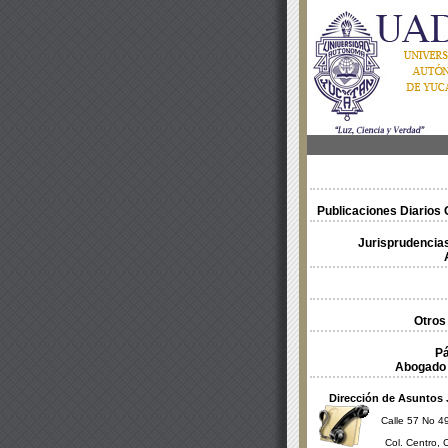
Publicaciones Diarios O
Jurisprudencias
Otros
Pá
Abogado 
Dirección de Asuntos 
Calle 57 No 49
Col. Centro, 