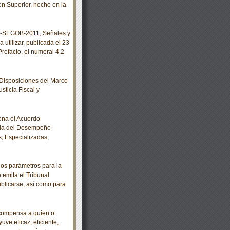
n Superior, hecho en la
-SEGOB-2011, Señales y
 utilizar, publicada el 23
Prefacio, el numeral 4.2
Disposiciones del Marco
sticia Fiscal y
ona el Acuerdo
cia del Desempeño
s, Especializadas,
os parámetros para la
 emita el Tribunal
publicarse, así como para
ecompensa a quien o
uve eficaz, eficiente,