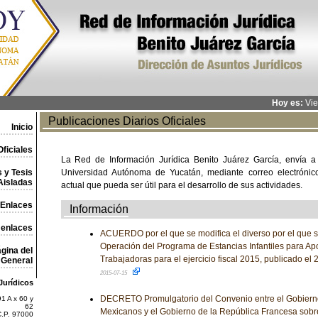
Hoy es:
Vie
Publicaciones Diarios Oficiales
Inicio
ficiales
La Red de Información Jurídica Benito Juárez García, envía a
 y Tesis
Universidad Autónoma de Yucatán, mediante correo electrónico,
Aisladas
actual que pueda ser útil para el desarrollo de sus actividades.
Enlaces
Información
 enlaces
ACUERDO por el que se modifica el diverso por el que s
Operación del Programa de Estancias Infantiles para A
gina del
Trabajadoras para el ejercicio fiscal 2015, publicado el
General
2015-07-15
Jurídicos
DECRETO Promulgatorio del Convenio entre el Gobiern
1 A x 60 y
62
Mexicanos y el Gobierno de la República Francesa sob
C.P. 97000