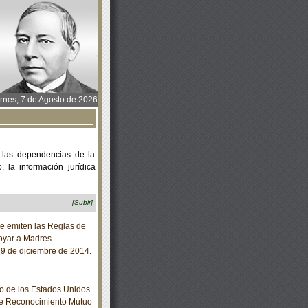
rnes, 7 de Agosto de 2026
 las dependencias de la
 la información jurídica
[Subir]
e emiten las Reglas de
poyar a Madres
 29 de diciembre de 2014.
o de los Estados Unidos
re Reconocimiento Mutuo