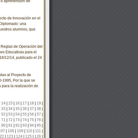
n o aprehensión de
cto de Innovación en el
 Diplomado: una
nuestros alumnos, que
 Reglas de Operación del
nes Educativas para el
18/12/14, publicado el 24
das al Proyecto de
-1995, Por la que se
s para la realización de
|
14
|
15
|
16
|
17
|
18
|
19
|
|
33
|
34
|
35
|
36
|
37
|
38
|
|
52
|
53
|
54
|
55
|
56
|
57
|
|
71
|
72
|
73
|
74
|
75
|
76
|
|
90
|
91
|
92
|
93
|
94
|
95
|
107
|
108
|
109
|
110
|
111
|
22
|
123
|
124
|
125
|
126
|