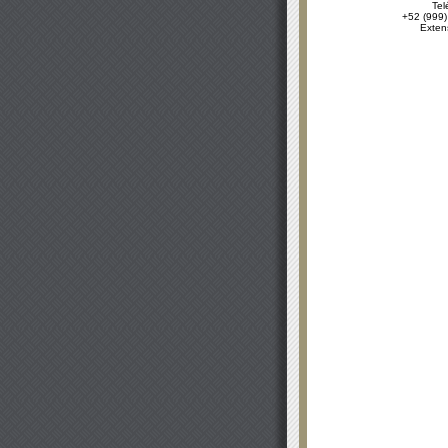
Tel
+52 (999)
Exten