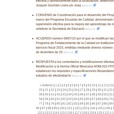
efectiva y oportunamente para la localización, detenció
Joaquín Guzmán Loera y/o Joaq
2015-07-14
CONVENIO de Coordinación para el desarrollo del Proye
marco del Programa Escuelas de Calidad, denominado
supervisión efectiva para la mejora del aprendizaje de 
celebran la Secretaría de Educació
2015-07-14
ACUERDO número 08/07/15 por el que se modifican las
Programa de Fortalecimiento de la Calidad en Institucio
ejercicio fiscal 2015, emitidas mediante diverso número 
de diciembre de 20
2015-07-14
RESPUESTA a los comentarios y modificaciones efectua
Modificación a la Norma Oficial Mexicana NOM-032-FITO
establecen los requisitos y especificaciones fitosanitario
estudios de efectividad bi
2015-07-14
« Anterior
|
1
|
2
|
3
|
4
|
5
|
6
|
7
|
8
|
9
|
10
|
11
|
12
|
13
20
|
21
|
22
|
23
|
24
|
25
|
26
|
27
|
28
|
29
|
30
|
31
|
32
39
|
40
|
41
|
42
|
43
|
44
|
45
|
46
|
47
|
48
|
49
|
50
|
51
58
|
59
|
60
|
61
|
62
|
63
|
64
|
65
|
66
|
67
|
68
|
69
|
70
77
|
78
|
79
|
80
|
81
|
82
|
83
|
84
|
85
|
86
|
87
|
88
|
89
96
|
97
|
98
|
99
|
100
|
101
|
102
|
103
|
104
|
105
|
106
|
112
|
113
|
114
|
115
|
116
|
117
|
118
|
119
|
120
|
121
|
1