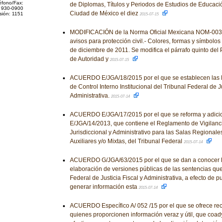
éfono/Fax:
de Diplomas, Títulos y Periodos de Estudios de Educació
 930-0900
Ciudad de México el diez
sión: 1151
2015-07-15
MODIFICACIÓN de la Norma Oficial Mexicana NOM-003
avisos para protección civil.- Colores, formas y símbolos a
de diciembre de 2011. Se modifica el párrafo quinto del 
de Autoridad y
2015-07-15
ACUERDO E/JGA/18/2015 por el que se establecen las 
de Control Interno Institucional del Tribunal Federal de Ju
Administrativa.
2015-07-14
ACUERDO E/JGA/17/2015 por el que se reforma y adici
E/JGA/14/2013, que contiene el Reglamento de Vigilan
Jurisdiccional y Administrativo para las Salas Regionale
Auxiliares y/o Mixtas, del Tribunal Federal
2015-07-14
ACUERDO G/JGA/63/2015 por el que se dan a conocer l
elaboración de versiones públicas de las sentencias que
Federal de Justicia Fiscal y Administrativa, a efecto de 
generar información esta
2015-07-14
ACUERDO Específico A/ 052 /15 por el que se ofrece r
quienes proporcionen información veraz y útil, que coady