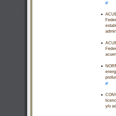
ACUER
Feder
estab
admin
ACUER
Feder
acuer
NORMA
energ
profu
CONVO
licen
y/o a