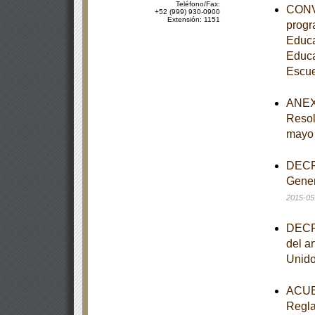
Teléfono/Fax:
CONVE
+52 (999) 930-0900
Extensión: 1151
progr
Educa
Educa
Escue
ANEXO
Resol
mayo
DECRE
Gener
2015-05
DECRE
del ar
Unido
ACUER
Regla