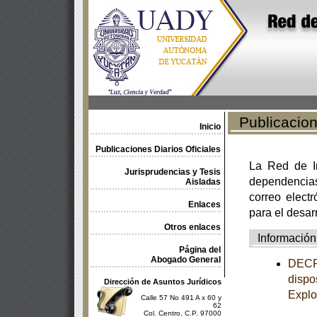
Publicacione
Inicio
Publicaciones Diarios Oficiales
La Red de In
Jurisprudencias y Tesis
dependencia
Aisladas
correo electr
Enlaces
para el desar
Otros enlaces
Información
Página del
Abogado General
DECRE
dispo
Dirección de Asuntos Jurídicos
Explo
Calle 57 No 491 A x 60 y
62
Col. Centro, C.P. 97000