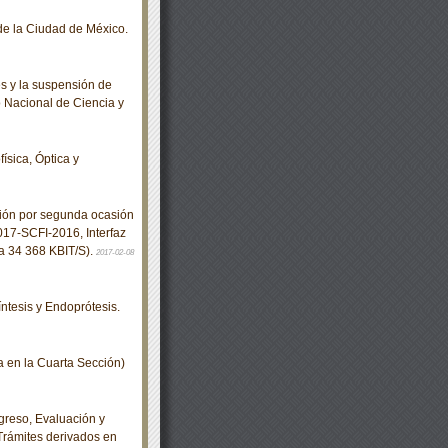
de la Ciudad de México.
s y la suspensión de
o Nacional de Ciencia y
ísica, Óptica y
ción por segunda ocasión
17-SCFI-2016, Interfaz
y a 34 368 KBIT/S).
2017-02-08
tesis y Endoprótesis.
en la Cuarta Sección)
greso, Evaluación y
Trámites derivados en