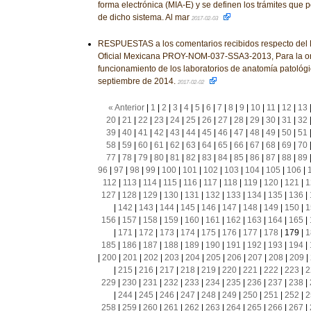
forma electrónica (MIA-E) y se definen los trámites que p
de dicho sistema. Al mar
2017-02-03
RESPUESTAS a los comentarios recibidos respecto del
Oficial Mexicana PROY-NOM-037-SSA3-2013, Para la or
funcionamiento de los laboratorios de anatomía patológi
septiembre de 2014.
2017-02-02
« Anterior
|
1
|
2
|
3
|
4
|
5
|
6
|
7
|
8
|
9
|
10
|
11
|
12
|
13
20
|
21
|
22
|
23
|
24
|
25
|
26
|
27
|
28
|
29
|
30
|
31
|
32
39
|
40
|
41
|
42
|
43
|
44
|
45
|
46
|
47
|
48
|
49
|
50
|
51
58
|
59
|
60
|
61
|
62
|
63
|
64
|
65
|
66
|
67
|
68
|
69
|
70
77
|
78
|
79
|
80
|
81
|
82
|
83
|
84
|
85
|
86
|
87
|
88
|
89
96
|
97
|
98
|
99
|
100
|
101
|
102
|
103
|
104
|
105
|
106
|
112
|
113
|
114
|
115
|
116
|
117
|
118
|
119
|
120
|
121
|
1
127
|
128
|
129
|
130
|
131
|
132
|
133
|
134
|
135
|
136
|
|
142
|
143
|
144
|
145
|
146
|
147
|
148
|
149
|
150
|
1
156
|
157
|
158
|
159
|
160
|
161
|
162
|
163
|
164
|
165
|
|
171
|
172
|
173
|
174
|
175
|
176
|
177
|
178
|
179
|
1
185
|
186
|
187
|
188
|
189
|
190
|
191
|
192
|
193
|
194
|
|
200
|
201
|
202
|
203
|
204
|
205
|
206
|
207
|
208
|
209
|
|
215
|
216
|
217
|
218
|
219
|
220
|
221
|
222
|
223
|
2
229
|
230
|
231
|
232
|
233
|
234
|
235
|
236
|
237
|
238
|
|
244
|
245
|
246
|
247
|
248
|
249
|
250
|
251
|
252
|
2
258
|
259
|
260
|
261
|
262
|
263
|
264
|
265
|
266
|
267
|