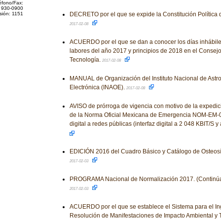
éfono/Fax:
 930-0900
sión: 1151
DECRETO por el que se expide la Constitución Política 
2017-02-08
ACUERDO por el que se dan a conocer los días inhábile
labores del año 2017 y principios de 2018 en el Consej
Tecnología.
2017-02-08
MANUAL de Organización del Instituto Nacional de Astrof
Electrónica (INAOE).
2017-02-08
AVISO de prórroga de vigencia con motivo de la expedi
de la Norma Oficial Mexicana de Emergencia NOM-EM-0
digital a redes públicas (interfaz digital a 2 048 KBIT/S 
EDICIÓN 2016 del Cuadro Básico y Catálogo de Osteosín
2017-02-03
PROGRAMA Nacional de Normalización 2017. (Continúa 
2017-02-03
ACUERDO por el que se establece el Sistema para el In
Resolución de Manifestaciones de Impacto Ambiental y 