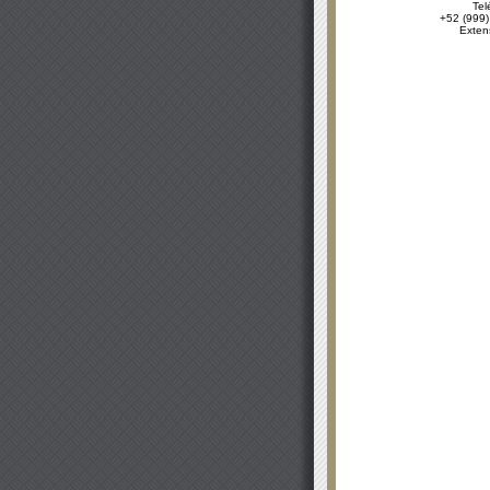
Tel
+52 (999)
Exten