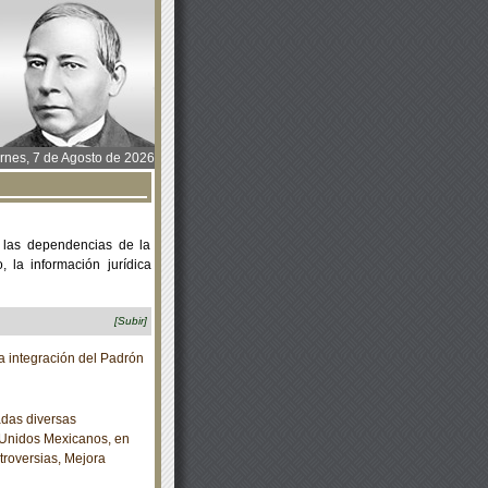
rnes, 7 de Agosto de 2026
 las dependencias de la
 la información jurídica
[Subir]
 integración del Padrón
das diversas
s Unidos Mexicanos, en
roversias, Mejora