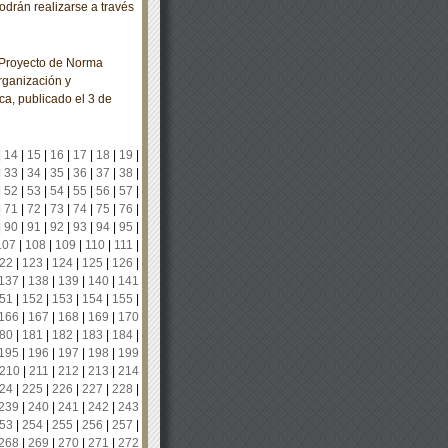
odrán realizarse a través
 Proyecto de Norma
ganización y
ca, publicado el 3 de
|
14
|
15
|
16
|
17
|
18
|
19
|
|
33
|
34
|
35
|
36
|
37
|
38
|
|
52
|
53
|
54
|
55
|
56
|
57
|
|
71
|
72
|
73
|
74
|
75
|
76
|
|
90
|
91
|
92
|
93
|
94
|
95
|
107
|
108
|
109
|
110
|
111
|
22
|
123
|
124
|
125
|
126
|
137
|
138
|
139
|
140
|
141
51
|
152
|
153
|
154
|
155
|
166
|
167
|
168
|
169
|
170
80
|
181
|
182
|
183
|
184
|
195
|
196
|
197
|
198
|
199
210
|
211
|
212
|
213
|
214
24
|
225
|
226
|
227
|
228
|
239
|
240
|
241
|
242
|
243
53
|
254
|
255
|
256
|
257
|
268
|
269
|
270
|
271
|
272