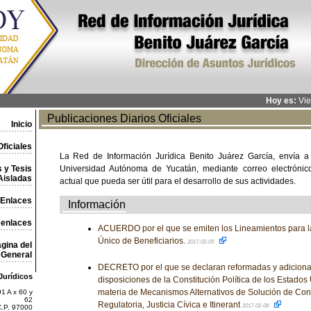
Hoy es:
Vie
Publicaciones Diarios Oficiales
Inicio
ficiales
La Red de Información Jurídica Benito Juárez García, envía a
 y Tesis
Universidad Autónoma de Yucatán, mediante correo electrónico,
Aisladas
actual que pueda ser útil para el desarrollo de sus actividades.
Enlaces
Información
 enlaces
ACUERDO por el que se emiten los Lineamientos para la
Único de Beneficiarios.
2017-02-09
gina del
General
DECRETO por el que se declaran reformadas y adiciona
Jurídicos
disposiciones de la Constitución Política de los Estado
materia de Mecanismos Alternativos de Solución de Cont
1 A x 60 y
62
Regulatoria, Justicia Cívica e Itinerant
2017-02-08
C.P. 97000