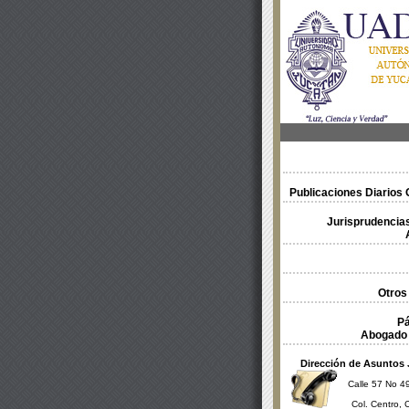
Publicaciones Diarios O
Jurisprudencias
Otros
Pá
Abogado 
Dirección de Asuntos 
Calle 57 No 49
Col. Centro, 