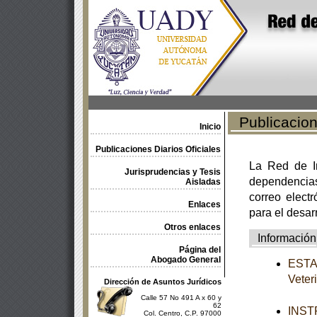
Publicacione
Inicio
Publicaciones Diarios Oficiales
La Red de In
Jurisprudencias y Tesis
dependencia
Aisladas
correo electr
Enlaces
para el desar
Otros enlaces
Información
Página del
Abogado General
ESTAT
Vete
Dirección de Asuntos Jurídicos
Calle 57 No 491 A x 60 y
62
INSTR
Col. Centro, C.P. 97000