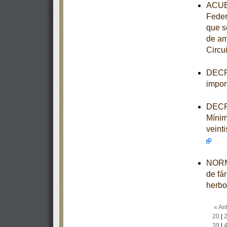
ACUER
Feder
que s
de am
Circui
DECRE
impor
DECRE
Mínim
veinti
NORMA
de fá
herbo
« Ant
20
|
39
|