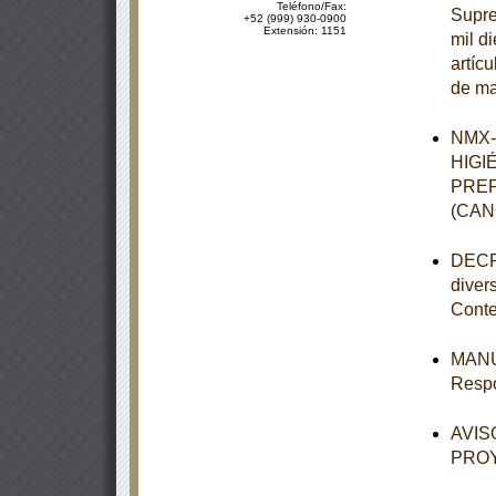
Teléfono/Fax:
Supre
+52 (999) 930-0900
Extensión: 1151
mil d
artíc
de ma
NMX-
HIGI
PREP
(CAN
DECRE
diver
Conte
MANUA
Respo
AVISO
PROY