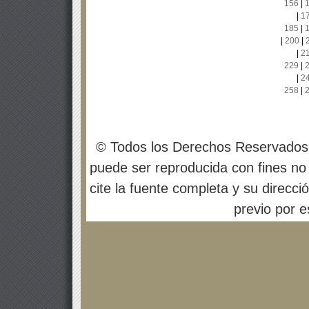
156
|
|
1
185
|
|
200
|
|
2
229
|
|
2
258
|
© Todos los Derechos Reservados
puede ser reproducida con fines no 
cite la fuente completa y su direcci
previo por es