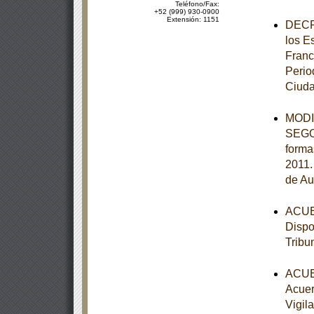
Teléfono/Fax:
+52 (999) 930-0900
Extensión: 1151
DECRE
los E
Franc
Perio
Ciuda
MODIF
SEGOB
forma
2011.
de Au
ACUER
Dispo
Tribu
ACUER
Acuer
Vigil