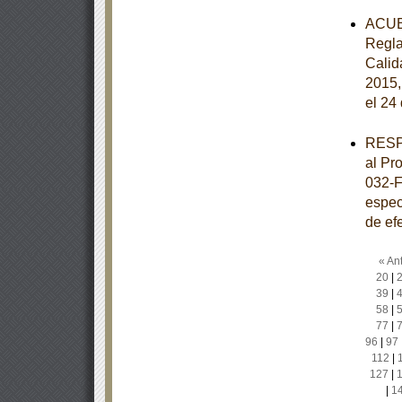
ACUER
Regla
Calida
2015,
el 24
RESPU
al Pr
032-F
especi
de ef
« Ant
20
|
39
|
58
|
77
|
96
|
97
112
|
127
|
|
1