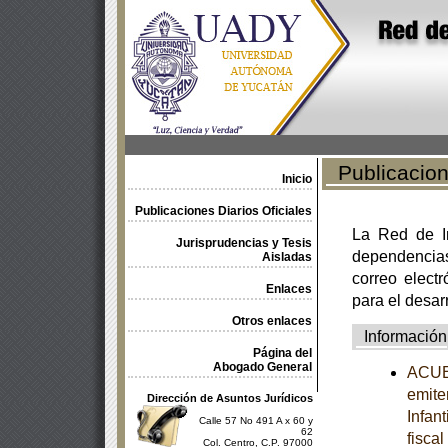
Publicacione
Inicio
Publicaciones Diarios Oficiales
La Red de In
Jurisprudencias y Tesis
dependencia
Aisladas
correo electr
Enlaces
para el desar
Otros enlaces
Información
Página del
Abogado General
ACUER
emite
Dirección de Asuntos Jurídicos
Infan
Calle 57 No 491 A x 60 y
62
fisca
Col. Centro, C.P. 97000