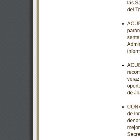
las S
del T
ACUER
parám
sente
Admin
infor
ACUER
recom
veraz 
oport
de Jo
CONVE
de In
denom
mejor
Secre