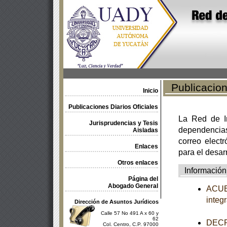
Publicacione
Inicio
Publicaciones Diarios Oficiales
La Red de In
Jurisprudencias y Tesis
dependencia
Aisladas
correo electr
Enlaces
para el desar
Otros enlaces
Información
Página del
Abogado General
ACUER
integ
Dirección de Asuntos Jurídicos
Calle 57 No 491 A x 60 y
62
DECRE
Col. Centro, C.P. 97000