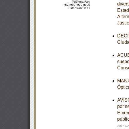
Teléfono/Fax:
diver
+52 (999) 930-0900
Extensión: 1151
Estad
Alter
Justic
DECRE
Ciuda
ACUER
suspe
Conse
MANUA
Óptic
AVISO
por s
Emerg
públi
2017-02