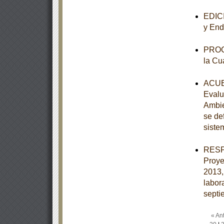
EDICI
y End
PROGR
la Cu
ACUER
Evalu
Ambie
se de
siste
RESPU
Proye
2013,
labor
septi
« Ant