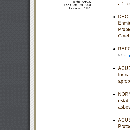
Teléfono/Fax:
a 5, d
+52 (999) 930-0900
Extensión: 1151
DECRE
Enmie
Propi
Gineb
REFOR
03-06
ACUER
forma
aprob
NORM
estab
asbes
ACUER
Proto