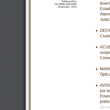
Teléfono/Fax:
diver
+52 (999) 930-0900
Extensión: 1151
Estad
Alter
Justic
DECRE
Ciuda
ACUER
suspe
Conse
MANUA
Óptic
AVISO
por s
Emerg
públi
2017-02