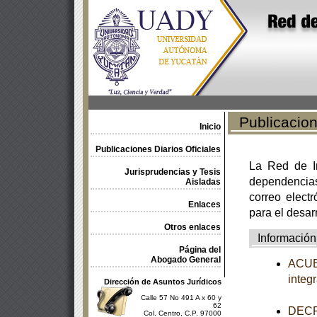
Publicacione
Inicio
Publicaciones Diarios Oficiales
La Red de In
Jurisprudencias y Tesis
dependencia
Aisladas
correo electr
Enlaces
para el desar
Otros enlaces
Información
Página del
Abogado General
ACUER
integ
Dirección de Asuntos Jurídicos
Calle 57 No 491 A x 60 y
62
DECRE
Col. Centro, C.P. 97000