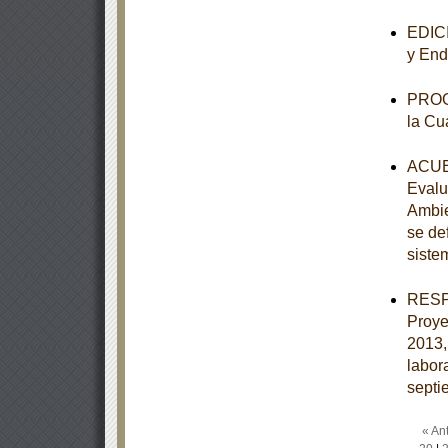
EDICI
y End
PROGR
la Cu
ACUER
Evalu
Ambie
se de
siste
RESPU
Proye
2013,
labor
septi
« Ant