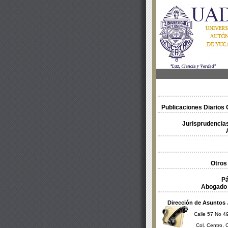
Publicaciones Diarios O
Jurisprudencias
Otros
Pá
Abogado 
Dirección de Asuntos 
Calle 57 No 49
Col. Centro, 