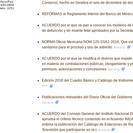
éfono/Fax:
Comercio, hecho en Ginebra el seis de diciembre de dos
 930-0900
sión: 1151
REFORMAS al Reglamento Interior del Banco de Méxic
ACUERDO por el que se dan a conocer los modelos de fo
de defunción y de muerte fetal aprobados por la Secreta
NORMA Oficial Mexicana NOM-125-SSA1-2016, Que estab
sanitarios para el proceso y uso de asbesto.
2017-03-01
ACUERDO por el que se modifica el diverso que expide 
en materia de contrataciones públicas, otorgamiento y pr
permisos, autorizaciones y concesiones.
2017-03-01
Edición 2016 del Cuadro Básico y Catálogo de Instrume
03-01
Publicaciones relevantes del Diario Oficial del Gobiern
2017-02-24
ACUERDO del Consejo General del Instituto Nacional Ele
aprueba el criterio técnico contenido en el Acuerdo INE
ordena la publicación del Catálogo de Estaciones de R
Televisión que participarán en la c
2017-02-24