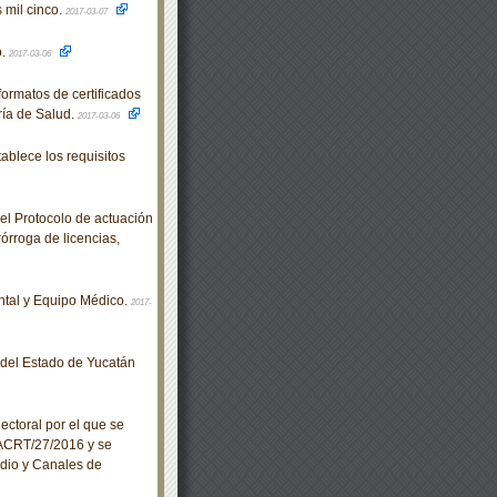
 mil cinco.
2017-03-07
o.
2017-03-06
rmatos de certificados
ría de Salud.
2017-03-06
lece los requisitos
el Protocolo de actuación
órroga de licencias,
ntal y Equipo Médico.
2017-
o del Estado de Yucatán
ctoral por el que se
/ACRT/27/2016 y se
adio y Canales de