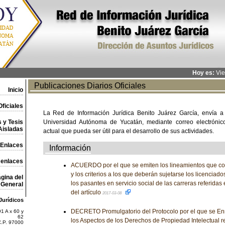
Hoy es:
Vie
Publicaciones Diarios Oficiales
Inicio
ficiales
La Red de Información Jurídica Benito Juárez García, envía a
 y Tesis
Universidad Autónoma de Yucatán, mediante correo electrónico,
Aisladas
actual que pueda ser útil para el desarrollo de sus actividades.
Enlaces
Información
 enlaces
ACUERDO por el que se emiten los lineamientos que co
y los criterios a los que deberán sujetarse los licenciad
gina del
los pasantes en servicio social de las carreras referidas
General
del artículo
2017-03-08
Jurídicos
DECRETO Promulgatorio del Protocolo por el que se En
1 A x 60 y
62
los Aspectos de los Derechos de Propiedad Intelectual r
C.P. 97000