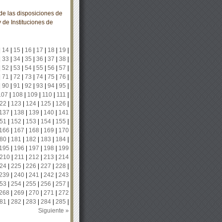
e las disposiciones de
y de Instituciones de
|
14
|
15
|
16
|
17
|
18
|
19
|
|
33
|
34
|
35
|
36
|
37
|
38
|
|
52
|
53
|
54
|
55
|
56
|
57
|
|
71
|
72
|
73
|
74
|
75
|
76
|
|
90
|
91
|
92
|
93
|
94
|
95
|
107
|
108
|
109
|
110
|
111
|
22
|
123
|
124
|
125
|
126
|
137
|
138
|
139
|
140
|
141
51
|
152
|
153
|
154
|
155
|
166
|
167
|
168
|
169
|
170
80
|
181
|
182
|
183
|
184
|
195
|
196
|
197
|
198
|
199
210
|
211
|
212
|
213
|
214
24
|
225
|
226
|
227
|
228
|
239
|
240
|
241
|
242
|
243
53
|
254
|
255
|
256
|
257
|
268
|
269
|
270
|
271
|
272
81
|
282
|
283
|
284
|
285
|
Siguiente »