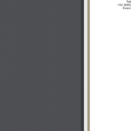
Tel
+52 (999)
Exten