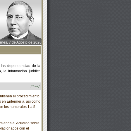
rnes, 7 de Agosto de 2026
 las dependencias de la
 la información jurídica
[Subir]
ntienen el procedimiento
os en Enfermería, así como
 en los numerales 1 a 5,
mienda el Acuerdo sobre
elacionados con el