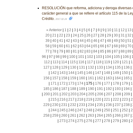
RESOLUCIÓN que reforma, adiciona y deroga diversas d
carácter general a que se refiere el artículo 115 de la Le
Crédito.
2017-02-24
« Anterior
|
1
|
2
|
3
|
4
|
5
|
6
|
7
|
8
|
9
|
10
|
11
|
12
|
13
20
|
21
|
22
|
23
|
24
|
25
|
26
|
27
|
28
|
29
|
30
|
31
|
32
39
|
40
|
41
|
42
|
43
|
44
|
45
|
46
|
47
|
48
|
49
|
50
|
51
58
|
59
|
60
|
61
|
62
|
63
|
64
|
65
|
66
|
67
|
68
|
69
|
70
77
|
78
|
79
|
80
|
81
|
82
|
83
|
84
|
85
|
86
|
87
|
88
|
89
96
|
97
|
98
|
99
|
100
|
101
|
102
|
103
|
104
|
105
|
106
|
112
|
113
|
114
|
115
|
116
|
117
|
118
|
119
|
120
|
121
|
1
127
|
128
|
129
|
130
|
131
|
132
|
133
|
134
|
135
|
136
|
|
142
|
143
|
144
|
145
|
146
|
147
|
148
|
149
|
150
|
1
156
|
157
|
158
|
159
|
160
|
161
|
162
|
163
|
164
|
165
|
|
171
|
172
|
173
|
174
|
175
|
176
|
177
|
178
|
179
|
1
185
|
186
|
187
|
188
|
189
|
190
|
191
|
192
|
193
|
194
|
|
200
|
201
|
202
|
203
|
204
|
205
|
206
|
207
|
208
|
209
|
|
215
|
216
|
217
|
218
|
219
|
220
|
221
|
222
|
223
|
2
229
|
230
|
231
|
232
|
233
|
234
|
235
|
236
|
237
|
238
|
|
244
|
245
|
246
|
247
|
248
|
249
|
250
|
251
|
252
|
2
258
|
259
|
260
|
261
|
262
|
263
|
264
|
265
|
266
|
267
|
|
273
|
274
|
275
|
276
|
277
|
278
|
279
|
280
|
2