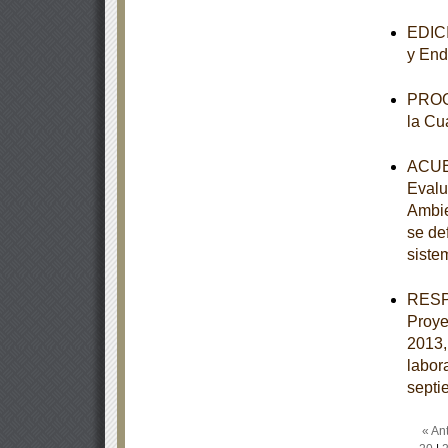
EDICI
y End
PROGR
la Cu
ACUER
Evalu
Ambie
se de
siste
RESPU
Proye
2013,
labor
septi
« Ant