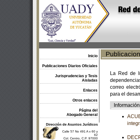
Publicacione
Inicio
Publicaciones Diarios Oficiales
La Red de In
Jurisprudencias y Tesis
dependencia
Aisladas
correo electr
Enlaces
para el desar
Otros enlaces
Información
Página del
Abogado General
ACUER
integ
Dirección de Asuntos Jurídicos
Calle 57 No 491 A x 60 y
62
DECRE
Col. Centro, C.P. 97000