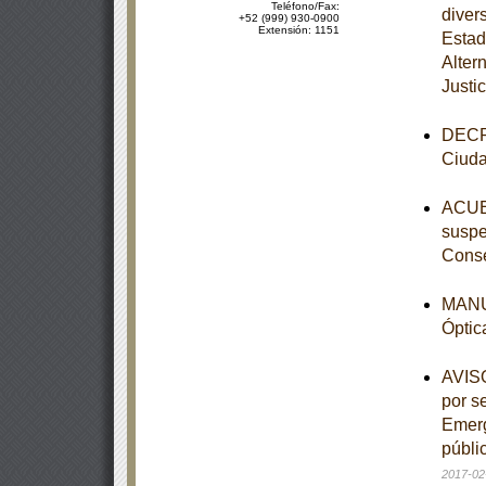
Teléfono/Fax:
diver
+52 (999) 930-0900
Extensión: 1151
Estad
Alter
Justic
DECRE
Ciuda
ACUER
suspe
Conse
MANUA
Óptic
AVISO
por s
Emerg
públi
2017-02