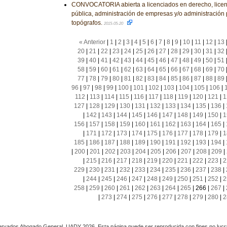
CONVOCATORIA abierta a licenciados en derecho, licen
pública, administración de empresas y/o administración 
topógrafos.
2015-05-20
« Anterior
|
1
|
2
|
3
|
4
|
5
|
6
|
7
|
8
|
9
|
10
|
11
|
12
|
13
20
|
21
|
22
|
23
|
24
|
25
|
26
|
27
|
28
|
29
|
30
|
31
|
32
39
|
40
|
41
|
42
|
43
|
44
|
45
|
46
|
47
|
48
|
49
|
50
|
51
58
|
59
|
60
|
61
|
62
|
63
|
64
|
65
|
66
|
67
|
68
|
69
|
70
77
|
78
|
79
|
80
|
81
|
82
|
83
|
84
|
85
|
86
|
87
|
88
|
89
96
|
97
|
98
|
99
|
100
|
101
|
102
|
103
|
104
|
105
|
106
|
112
|
113
|
114
|
115
|
116
|
117
|
118
|
119
|
120
|
121
|
1
127
|
128
|
129
|
130
|
131
|
132
|
133
|
134
|
135
|
136
|
|
142
|
143
|
144
|
145
|
146
|
147
|
148
|
149
|
150
|
1
156
|
157
|
158
|
159
|
160
|
161
|
162
|
163
|
164
|
165
|
|
171
|
172
|
173
|
174
|
175
|
176
|
177
|
178
|
179
|
1
185
|
186
|
187
|
188
|
189
|
190
|
191
|
192
|
193
|
194
|
|
200
|
201
|
202
|
203
|
204
|
205
|
206
|
207
|
208
|
209
|
|
215
|
216
|
217
|
218
|
219
|
220
|
221
|
222
|
223
|
2
229
|
230
|
231
|
232
|
233
|
234
|
235
|
236
|
237
|
238
|
|
244
|
245
|
246
|
247
|
248
|
249
|
250
|
251
|
252
|
2
258
|
259
|
260
|
261
|
262
|
263
|
264
|
265
|
266
|
267
|
|
273
|
274
|
275
|
276
|
277
|
278
|
279
|
280
|
2
rvados Abogado General, UADY 2026. Esta página puede ser reproducida con fines no lucra