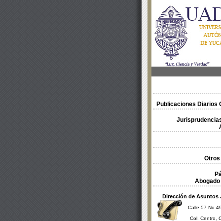
Publicaciones Diarios O
Jurisprudencias
Otros
Pá
Abogado 
Dirección de Asuntos 
Calle 57 No 49
Col. Centro, 