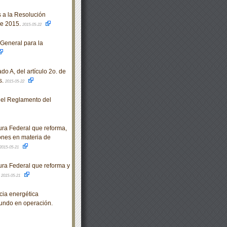
 a la Resolución
de 2015.
2015-05-22
 General para la
do A, del artículo 2o. de
s.
2015-05-22
del Reglamento del
ra Federal que reforma,
iones en materia de
2015-05-21
ra Federal que reforma y
.
2015-05-21
ia energética
undo en operación.