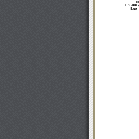
Tel
+52 (999)
Exten