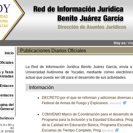
Hoy es:
Vie
Publicaciones Diarios Oficiales
Inicio
ficiales
La Red de Información Jurídica Benito Juárez García, envía a
 y Tesis
Universidad Autónoma de Yucatán, mediante correo electrónico,
Aisladas
actual que pueda ser útil para el desarrollo de sus actividades.
Enlaces
Información
 enlaces
DECRETO por el que se reforman y adicionan diversas d
Federal de Armas de Fuego y Explosivos.
2015-05-22
gina del
General
CONVENIO Marco de Coordinación para el desarrollo de
Jurídicos
Programa para la Inclusión y la Equidad Educativa, Pro
de la Calidad en Educación Básica, Programa Escuelas
1 A x 60 y
62
Escuelas de Tiempo Completo, Prog
2015-05-22
C.P. 97000