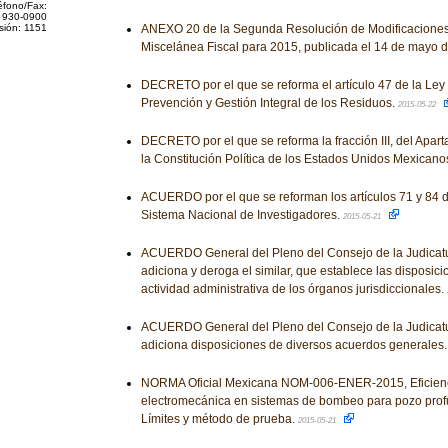
éfono/Fax:
 930-0900
sión: 1151
ANEXO 20 de la Segunda Resolución de Modificaciones
Miscelánea Fiscal para 2015, publicada el 14 de mayo 
DECRETO por el que se reforma el artículo 47 de la Ley
Prevención y Gestión Integral de los Residuos.
2015-05-22
DECRETO por el que se reforma la fracción III, del Aparta
la Constitución Política de los Estados Unidos Mexicano
ACUERDO por el que se reforman los artículos 71 y 84 
Sistema Nacional de Investigadores.
2015-05-21
ACUERDO General del Pleno del Consejo de la Judicatu
adiciona y deroga el similar, que establece las disposic
actividad administrativa de los órganos jurisdiccionales.
ACUERDO General del Pleno del Consejo de la Judicatu
adiciona disposiciones de diversos acuerdos generales
NORMA Oficial Mexicana NOM-006-ENER-2015, Eficienc
electromecánica en sistemas de bombeo para pozo prof
Límites y método de prueba.
2015-05-21