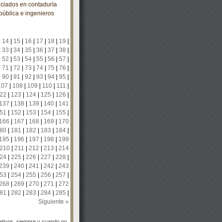
ciados en contaduría
pública e ingenieros
|
14
|
15
|
16
|
17
|
18
|
19
|
|
33
|
34
|
35
|
36
|
37
|
38
|
|
52
|
53
|
54
|
55
|
56
|
57
|
|
71
|
72
|
73
|
74
|
75
|
76
|
|
90
|
91
|
92
|
93
|
94
|
95
|
107
|
108
|
109
|
110
|
111
|
22
|
123
|
124
|
125
|
126
|
137
|
138
|
139
|
140
|
141
51
|
152
|
153
|
154
|
155
|
166
|
167
|
168
|
169
|
170
80
|
181
|
182
|
183
|
184
|
195
|
196
|
197
|
198
|
199
210
|
211
|
212
|
213
|
214
24
|
225
|
226
|
227
|
228
|
239
|
240
|
241
|
242
|
243
53
|
254
|
255
|
256
|
257
|
268
|
269
|
270
|
271
|
272
81
|
282
|
283
|
284
|
285
|
Siguiente »
tivos, siempre y cuando no