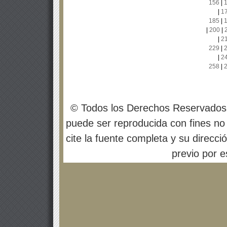
156
|
|
1
185
|
|
200
|
|
2
229
|
|
2
258
|
© Todos los Derechos Reservados
puede ser reproducida con fines no 
cite la fuente completa y su direcci
previo por es