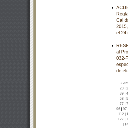
ACUER
Regla
Calida
2015,
el 24
RESPU
al Pr
032-F
especi
de ef
« Ant
20
|
39
|
58
|
77
|
96
|
97
112
|
127
|
|
1