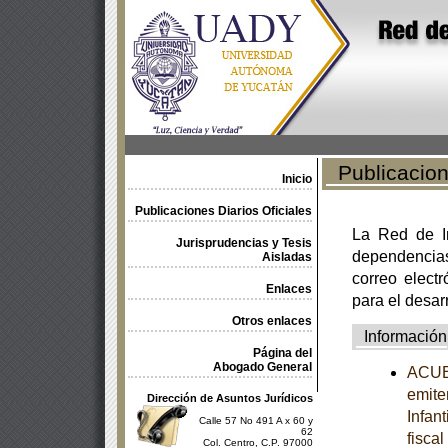
Publicacione
Inicio
Publicaciones Diarios Oficiales
La Red de In
Jurisprudencias y Tesis
dependencia
Aisladas
correo electr
Enlaces
para el desar
Otros enlaces
Información
Página del
Abogado General
ACUER
emite
Dirección de Asuntos Jurídicos
Infan
Calle 57 No 491 A x 60 y
62
fisca
Col. Centro, C.P. 97000