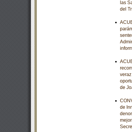
las S
del T
ACUER
parám
sente
Admin
infor
ACUER
recom
veraz 
oport
de Jo
CONVE
de In
denom
mejor
Secre