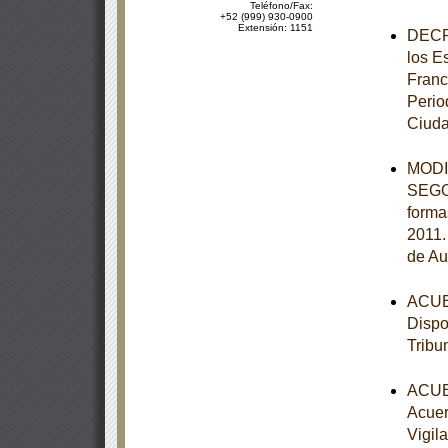
Teléfono/Fax:
+52 (999) 930-0900
Extensión: 1151
DECRE
los E
Franc
Perio
Ciuda
MODIF
SEGOB
forma
2011.
de Au
ACUER
Dispo
Tribu
ACUER
Acuer
Vigil