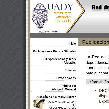
Publicacione
Inicio
Publicaciones Diarios Oficiales
La Red de In
Jurisprudencias y Tesis
dependencia
Aisladas
correo electr
Enlaces
para el desar
Otros enlaces
Información
Página del
Abogado General
DECRE
dispo
Dirección de Asuntos Jurídicos
Explo
Calle 57 No 491 A x 60 y
62
Col. Centro, C.P. 97000