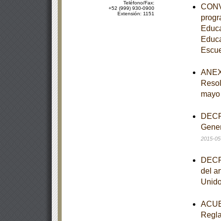
Teléfono/Fax:
CONVE
+52 (999) 930-0900
Extensión: 1151
progr
Educa
Educa
Escue
ANEXO
Resol
mayo
DECRE
Gener
2015-05
DECRE
del ar
Unido
ACUER
Regla