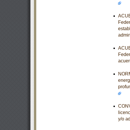
ACUER
Feder
estab
admin
ACUER
Feder
acuer
NORMA
energ
profu
CONVO
licen
y/o a