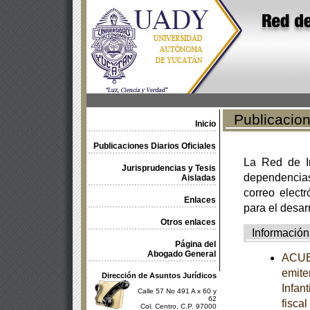
Publicacione
Inicio
Publicaciones Diarios Oficiales
La Red de In
Jurisprudencias y Tesis
dependencia
Aisladas
correo electr
Enlaces
para el desar
Otros enlaces
Información
Página del
Abogado General
ACUER
emite
Dirección de Asuntos Jurídicos
Infan
Calle 57 No 491 A x 60 y
62
fisca
Col. Centro, C.P. 97000