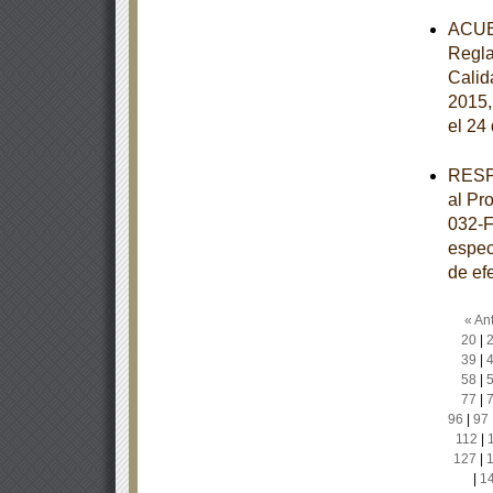
ACUER
Regla
Calida
2015,
el 24
RESPU
al Pr
032-F
especi
de ef
« Ant
20
|
39
|
58
|
77
|
96
|
97
112
|
127
|
|
1