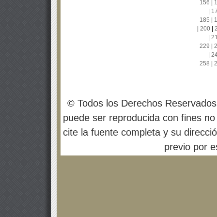
156
|
|
1
185
|
|
200
|
|
2
229
|
|
2
258
|
© Todos los Derechos Reservados
puede ser reproducida con fines no 
cite la fuente completa y su direcci
previo por es