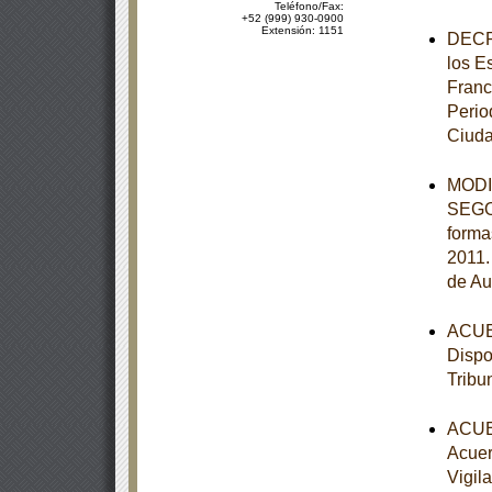
Teléfono/Fax:
+52 (999) 930-0900
Extensión: 1151
DECRE
los E
Franc
Perio
Ciuda
MODIF
SEGOB
forma
2011.
de Au
ACUER
Dispo
Tribu
ACUER
Acuer
Vigil