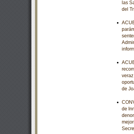
las S
del T
ACUER
parám
sente
Admin
infor
ACUER
recom
veraz 
oport
de Jo
CONVE
de In
denom
mejor
Secre