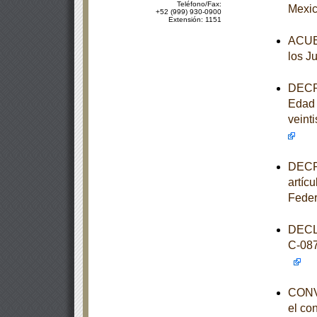
Teléfono/Fax:
Mexic
+52 (999) 930-0900
Extensión: 1151
ACUER
los J
DECRE
Edad 
veinti
DECRE
artíc
Feder
DECL
C-08
CONVO
el co