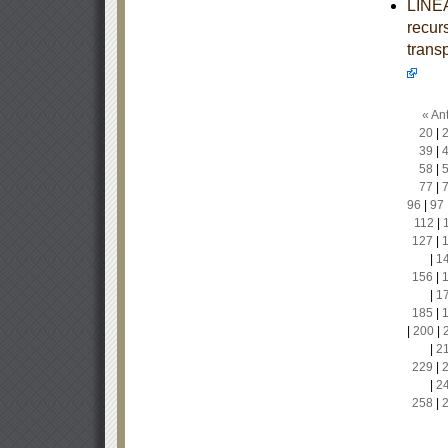
LINEA
recur
trans
« Ant
20
|
39
|
58
|
77
|
96
|
97
112
|
127
|
|
1
156
|
|
1
185
|
|
200
|
|
2
229
|
|
2
258
|