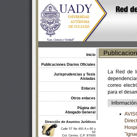
Publicacione
Inicio
Publicaciones Diarios Oficiales
La Red de In
Jurisprudencias y Tesis
dependencia
Aisladas
correo electr
Enlaces
para el desar
Otros enlaces
Información
Página del
Abogado General
AVISO
Direc
Dirección de Asuntos Jurídicos
Hospi
Calle 57 No 491 A x 60 y
62
"Ignac
Col. Centro, C.P. 97000