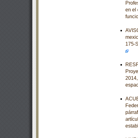
Profe
en el
funci
AVISO
mexi
175-
RESPU
Proye
2014,
espac
ACUER
Feder
párraf
artíc
estab