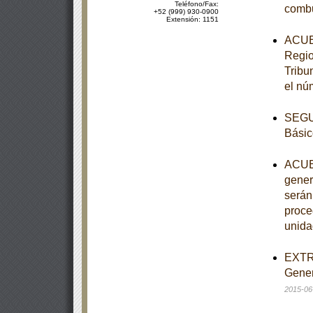
Teléfono/Fax:
combu
+52 (999) 930-0900
Extensión: 1151
ACUER
Regio
Tribu
el nú
SEGUN
Básic
ACUER
gener
serán
proce
unida
EXTRA
Gener
2015-06