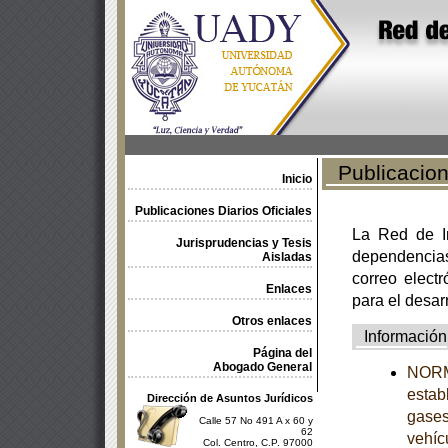
Publicacione
Inicio
Publicaciones Diarios Oficiales
La Red de In
Jurisprudencias y Tesis
dependencia
Aisladas
correo electr
Enlaces
para el desar
Otros enlaces
Información
Página del
Abogado General
NORM
estab
Dirección de Asuntos Jurídicos
gases
Calle 57 No 491 A x 60 y
62
vehíc
Col. Centro, C.P. 97000