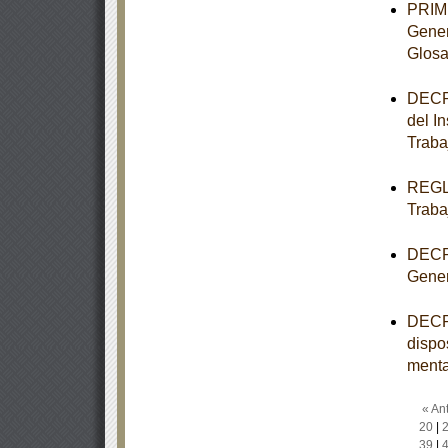
PRIME
Gener
Glosa
DECRE
del I
Traba
REGLA
Traba
DECRE
Gener
DECRE
dispo
menta
« Ant
20
|
39
|