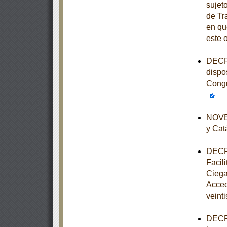
sujet
de Tr
en qu
este 
DECRE
dispo
Congr
NOVEN
y Cat
DECRE
Facil
Ciega
Acced
veinti
DECRE