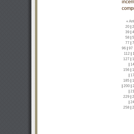
incen
compr
« Ant
20
|
39
|
58
|
77
|
96
|
97
112
|
127
|
|
1
156
|
|
1
185
|
|
200
|
|
2
229
|
|
2
258
|