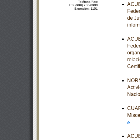
Teléfono/Fax:
ACUER
+52 (999) 930-0900
Extensión: 1151
Feder
de Ju
infor
ACUER
Feder
organ
relac
Certi
NORM
Activ
Nacio
CUART
Misce
ACUER