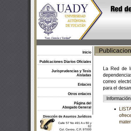
Publicacione
Inicio
Publicaciones Diarios Oficiales
La Red de In
Jurisprudencias y Tesis
dependencia
Aisladas
correo electr
Enlaces
para el desar
Otros enlaces
Información
Página del
Abogado General
LISTA
ofrec
Dirección de Asuntos Jurídicos
mater
Calle 57 No 491 A x 60 y
62
Col. Centro, C.P. 97000