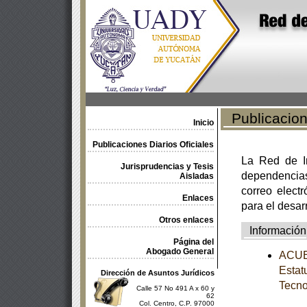
Publicacione
Inicio
Publicaciones Diarios Oficiales
La Red de In
Jurisprudencias y Tesis
dependencia
Aisladas
correo electr
Enlaces
para el desar
Otros enlaces
Información
Página del
Abogado General
ACUER
Estat
Dirección de Asuntos Jurídicos
Tecno
Calle 57 No 491 A x 60 y
62
Col. Centro, C.P. 97000