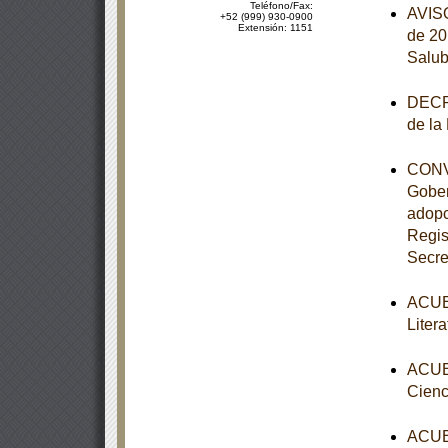
Teléfono/Fax:
AVISO
+52 (999) 930-0900
Extensión: 1151
de 20
Salub
DECRE
de la
CONVE
Gober
adopc
Regis
Secre
ACUER
Liter
ACUER
Cienc
ACUER