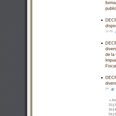
forma
publi
DECRE
dispo
12-09
DECRE
diver
de la
Impue
Fisca
DECRE
diver
09
« Ant
20
|
39
|
58
|