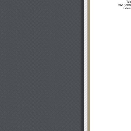
Tel
+52 (999)
Exten