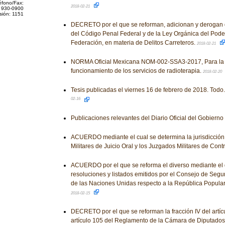
éfono/Fax:
2018-02-21
 930-0900
sión: 1151
DECRETO por el que se reforman, adicionan y derogan 
del Código Penal Federal y de la Ley Orgánica del Poder
Federación, en materia de Delitos Carreteros.
2018-02-21
NORMA Oficial Mexicana NOM-002-SSA3-2017, Para la 
funcionamiento de los servicios de radioterapia.
2018-02-20
Tesis publicadas el viernes 16 de febrero de 2018. Todo.
02-16
Publicaciones relevantes del Diario Oficial del Gobiern
ACUERDO mediante el cual se determina la jurisdicción 
Militares de Juicio Oral y los Juzgados Militares de Contr
ACUERDO por el que se reforma el diverso mediante el 
resoluciones y listados emitidos por el Consejo de Segu
de las Naciones Unidas respecto a la República Popula
2018-02-15
DECRETO por el que se reforman la fracción IV del artículo
artículo 105 del Reglamento de la Cámara de Diputados