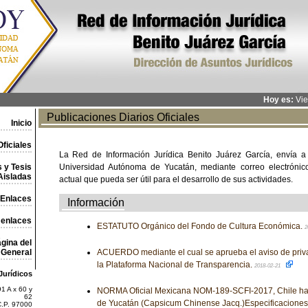
Hoy es:
Vie
Publicaciones Diarios Oficiales
Inicio
ficiales
La Red de Información Jurídica Benito Juárez García, envía a
 y Tesis
Universidad Autónoma de Yucatán, mediante correo electrónico,
Aisladas
actual que pueda ser útil para el desarrollo de sus actividades.
Enlaces
Información
 enlaces
ESTATUTO Orgánico del Fondo de Cultura Económica.
2
gina del
General
ACUERDO mediante el cual se aprueba el aviso de priv
la Plataforma Nacional de Transparencia.
2018-02-21
Jurídicos
1 A x 60 y
NORMA Oficial Mexicana NOM-189-SCFI-2017, Chile ha
62
de Yucatán (Capsicum Chinense Jacq.)Especificaciones
C.P. 97000