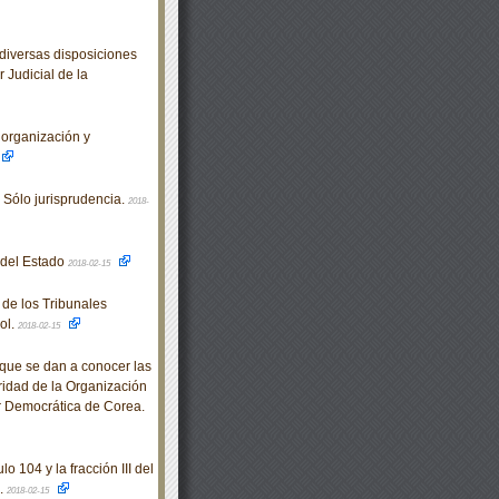
diversas disposiciones
 Judicial de la
organización y
 Sólo jurisprudencia.
2018-
o del Estado
2018-02-15
de los Tribunales
ol.
2018-02-15
que se dan a conocer las
ridad de la Organización
r Democrática de Corea.
 104 y la fracción III del
.
2018-02-15