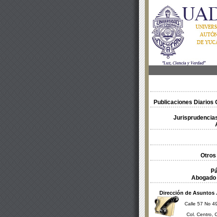
Publicaciones Diarios O
Jurisprudencias
Otros
Pá
Abogado 
Dirección de Asuntos 
Calle 57 No 49
Col. Centro, 