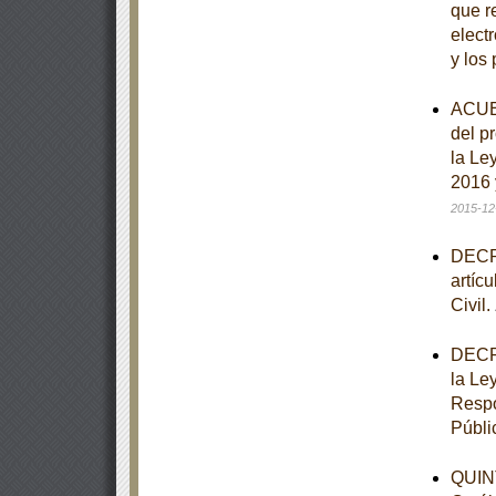
que re
elect
y los
ACUER
del p
la Le
2016 
2015-12
DECRE
artíc
Civil.
DECRE
la Le
Respo
Públi
QUINT