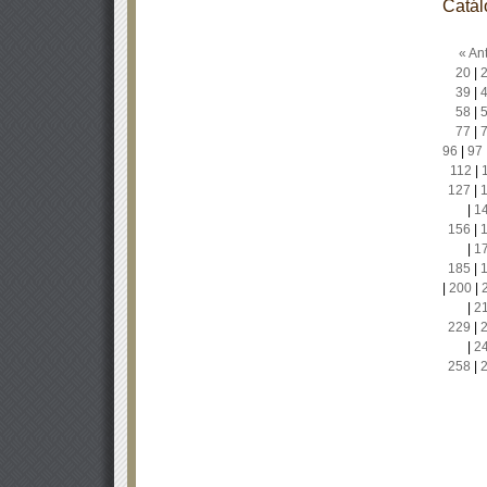
Catál
« Ant
20
|
39
|
58
|
77
|
96
|
97
112
|
127
|
|
1
156
|
|
1
185
|
|
200
|
|
2
229
|
|
2
258
|