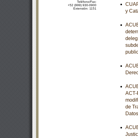
Teléfono/Fax:
CUART
+52 (999) 930-0900
Extensión: 1151
y Cat
ACUER
determ
deleg
subde
publi
ACUER
Dere
ACUER
ACT-P
modif
de Tr
Datos
ACUER
Justi