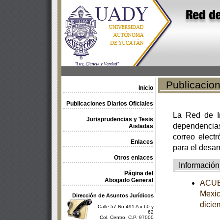
Publicacione
Inicio
Publicaciones Diarios Oficiales
La Red de In
Jurisprudencias y Tesis
dependencia
Aisladas
correo electr
Enlaces
para el desar
Otros enlaces
Información
Página del
Abogado General
ACUER
Mexic
Dirección de Asuntos Jurídicos
dicie
Calle 57 No 491 A x 60 y
62
Col. Centro, C.P. 97000