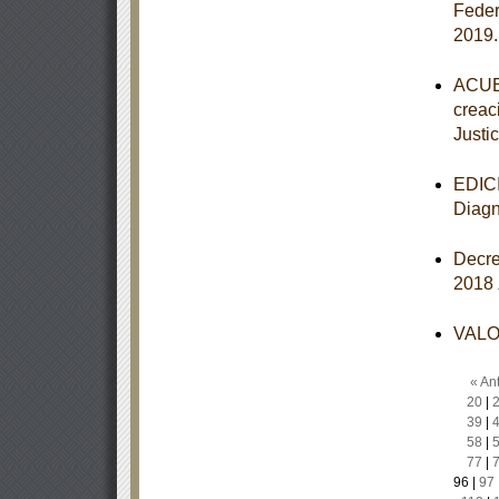
Federa
2019
ACUER
creac
Justic
EDICI
Diagn
Decre
2018
VALOR
« Ant
20
|
39
|
58
|
77
|
96
|
97