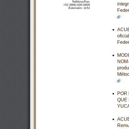
Teléfono/Fax:
integ
+52 (999) 930-0900
Extensión: 1151
Feder
ACUER
ofici
Feder
MODIF
NOM-1
produ
Métod
POR 
QUE 
YUC
ACUER
Remun