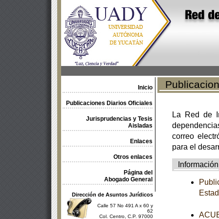
Publicacione
Inicio
Publicaciones Diarios Oficiales
La Red de In
Jurisprudencias y Tesis
dependencia
Aisladas
correo electr
Enlaces
para el desar
Otros enlaces
Información
Página del
Abogado General
Publi
Estad
Dirección de Asuntos Jurídicos
Calle 57 No 491 A x 60 y
62
ACUER
Col. Centro, C.P. 97000