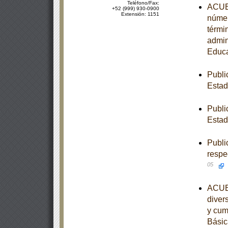
Teléfono/Fax:
ACUER
+52 (999) 930-0900
Extensión: 1151
númer
térmi
admin
Educa
Publi
Esta
Publi
Estad
Publi
respe
05
ACUER
diver
y cum
Básic