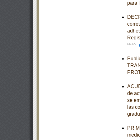
para 
DECRE
corre
adhes
Regis
06-05
Publi
TRAN
PRO
ACUER
de ac
se em
las c
gradu
PRIME
medic