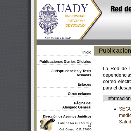
Publicacione
Inicio
Publicaciones Diarios Oficiales
La Red de In
Jurisprudencias y Tesis
dependencia
Aisladas
correo electr
Enlaces
para el desar
Otros enlaces
Información
Página del
Abogado General
SEGUN
medic
Dirección de Asuntos Jurídicos
Salu
Calle 57 No 491 A x 60 y
62
Col. Centro, C.P. 97000