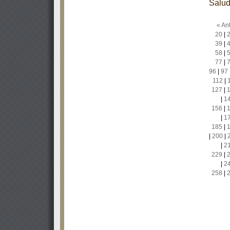
Salu
« Ant
20
|
39
|
58
|
77
|
96
|
97
112
|
127
|
|
1
156
|
|
1
185
|
|
200
|
|
2
229
|
|
2
258
|