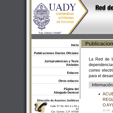
Publicacione
Inicio
Publicaciones Diarios Oficiales
La Red de In
Jurisprudencias y Tesis
dependencia
Aisladas
correo electr
Enlaces
para el desar
Otros enlaces
Información
Página del
Abogado General
ACUE
REGL
Dirección de Asuntos Jurídicos
O AY
Calle 57 No 491 A x 60 y
62
11-03
Col. Centro, C.P. 97000