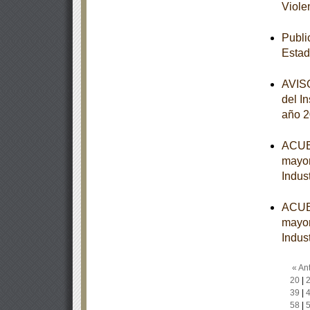
Viole
Publi
Estad
AVISO
del I
año 
ACUER
mayor
Indust
ACUER
mayor
Indust
« Ant
20
|
39
|
58
|