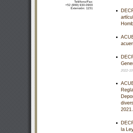
Teléfono/Fax:
+52 (999) 930-0900
Extensión: 1151
DECRE
artíc
Homb
ACUER
acuer
DECRE
Gener
2022-10
ACUER
Regla
Depor
diver
2021
DECRE
la Le