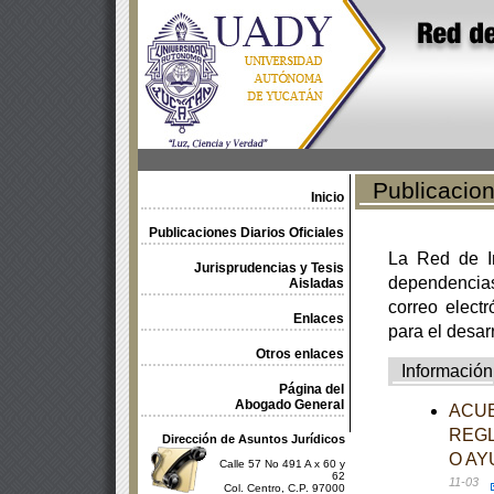
Publicacione
Inicio
Publicaciones Diarios Oficiales
La Red de In
Jurisprudencias y Tesis
dependencia
Aisladas
correo electr
Enlaces
para el desar
Otros enlaces
Información
Página del
Abogado General
ACUE
REGL
Dirección de Asuntos Jurídicos
O AY
Calle 57 No 491 A x 60 y
62
11-03
Col. Centro, C.P. 97000