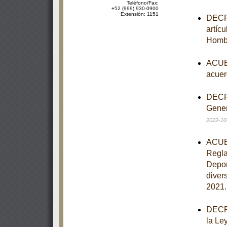
Teléfono/Fax:
+52 (999) 930-0900
Extensión: 1151
DECRE
artíc
Homb
ACUER
acuer
DECRE
Gener
2022-10
ACUER
Regla
Depor
diver
2021
DECRE
la Le