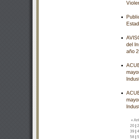
Viole
Publi
Estad
AVISO
del I
año 
ACUER
mayor
Indust
ACUER
mayor
Indust
« Ant
20
|
39
|
58
|