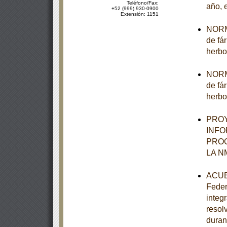
Teléfono/Fax:
año, 
+52 (999) 930-0900
Extensión: 1151
NORMA
de fá
herbo
NORMA
de fá
herbo
PROY
INFO
PROG
LA N
ACUER
Feder
integ
resol
duran