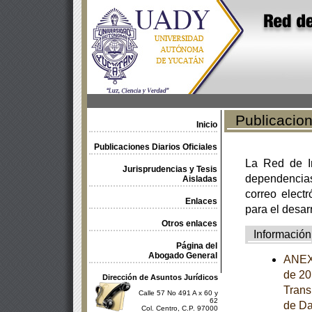
Publicacione
Inicio
Publicaciones Diarios Oficiales
La Red de In
Jurisprudencias y Tesis
dependencia
Aisladas
correo electr
Enlaces
para el desar
Otros enlaces
Información
Página del
Abogado General
ANEXO
de 20
Dirección de Asuntos Jurídicos
Trans
Calle 57 No 491 A x 60 y
62
de Da
Col. Centro, C.P. 97000