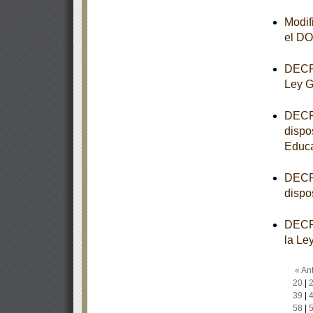
Modif
el D
DECRE
Ley G
DECRE
dispo
Educa
DECRE
dispo
DECRE
la Le
« Ant
20
|
39
|
58
|