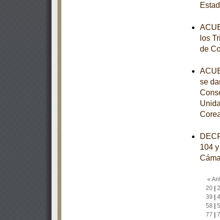
Esta
ACUER
los Tr
de Co
ACUER
se da
Conse
Unida
Core
DECRE
104 y 
Cámar
« Ant
20
|
39
|
58
|
77
|