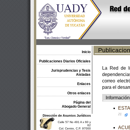
Publicacione
Inicio
Publicaciones Diarios Oficiales
La Red de In
Jurisprudencias y Tesis
dependencia
Aisladas
correo electr
Enlaces
para el desar
Otros enlaces
Información
Página del
Abogado General
ESTAT
21
Dirección de Asuntos Jurídicos
Calle 57 No 491 A x 60 y
62
ACUER
Col. Centro, C.P. 97000