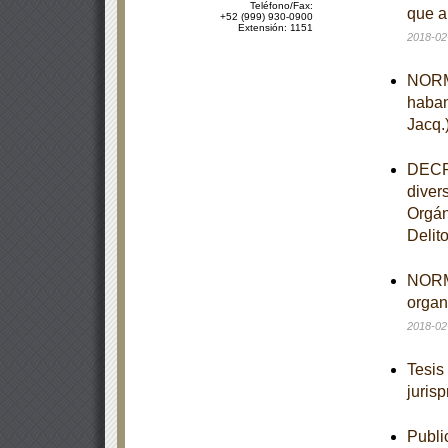
Teléfono/Fax:
que a
+52 (999) 930-0900
Extensión: 1151
2018-02
NORMA
haban
Jacq.
DECRE
diver
Orgán
Delit
NORMA
organ
2018-02
Tesis
juris
Publi