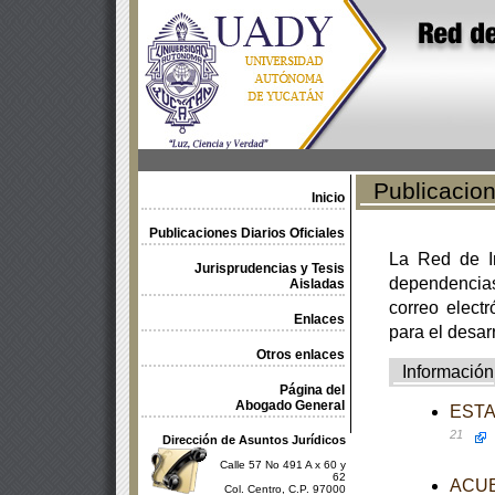
Publicacione
Inicio
Publicaciones Diarios Oficiales
La Red de In
Jurisprudencias y Tesis
dependencia
Aisladas
correo electr
Enlaces
para el desar
Otros enlaces
Información
Página del
Abogado General
ESTAT
21
Dirección de Asuntos Jurídicos
Calle 57 No 491 A x 60 y
62
ACUER
Col. Centro, C.P. 97000