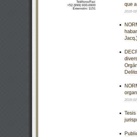
Teléfono/Fax:
que a
+52 (999) 930-0900
Extensión: 1151
2018-02
NORMA
haban
Jacq.
DECRE
diver
Orgán
Delit
NORMA
organ
2018-02
Tesis
juris
Publi