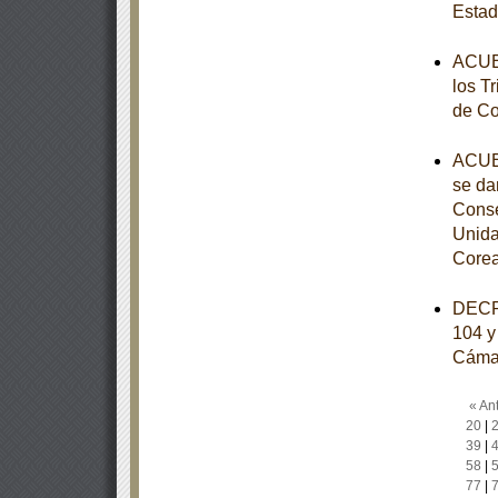
Esta
ACUER
los Tr
de Co
ACUER
se da
Conse
Unida
Core
DECRE
104 y 
Cámar
« Ant
20
|
39
|
58
|
77
|