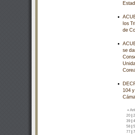
Esta
ACUER
los Tr
de Co
ACUER
se da
Conse
Unida
Core
DECRE
104 y 
Cámar
« Ant
20
|
39
|
58
|
77
|