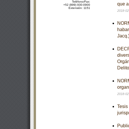
Teléfono/Fax:
que a
+52 (999) 930-0900
Extensión: 1151
2018-02
NORMA
haban
Jacq.
DECRE
diver
Orgán
Delit
NORMA
organ
2018-02
Tesis
juris
Publi