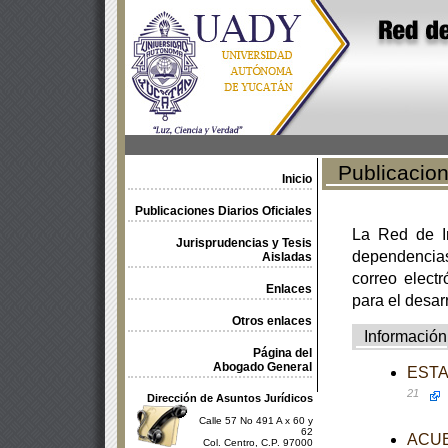
Publicacione
Inicio
Publicaciones Diarios Oficiales
La Red de In
Jurisprudencias y Tesis
dependencia
Aisladas
correo electr
Enlaces
para el desar
Otros enlaces
Información
Página del
Abogado General
ESTAT
21
Dirección de Asuntos Jurídicos
Calle 57 No 491 A x 60 y
62
ACUER
Col. Centro, C.P. 97000