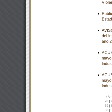
Viole
Publi
Estad
AVISO
del I
año 
ACUER
mayor
Indust
ACUER
mayor
Indust
« Ant
20
|
39
|
58
|