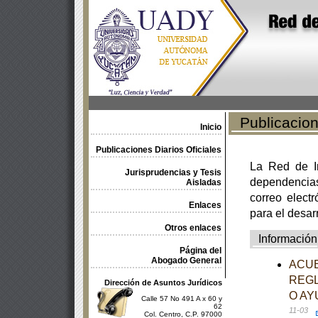
Publicacione
Inicio
Publicaciones Diarios Oficiales
La Red de In
Jurisprudencias y Tesis
dependencia
Aisladas
correo electr
Enlaces
para el desar
Otros enlaces
Información
Página del
Abogado General
ACUE
REGL
Dirección de Asuntos Jurídicos
O AY
Calle 57 No 491 A x 60 y
62
11-03
Col. Centro, C.P. 97000