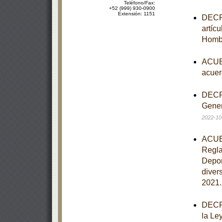
Teléfono/Fax:
+52 (999) 930-0900
Extensión: 1151
DECRE
artíc
Homb
ACUER
acuer
DECRE
Gener
2022-10
ACUER
Regla
Depor
diver
2021
DECRE
la Le