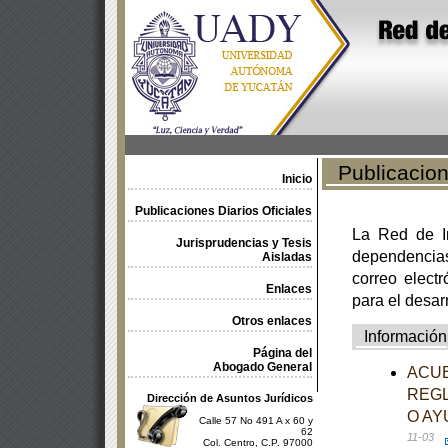
Publicacione
Inicio
Publicaciones Diarios Oficiales
La Red de In
Jurisprudencias y Tesis
dependencia
Aisladas
correo electr
Enlaces
para el desar
Otros enlaces
Información
Página del
Abogado General
ACUE
REGL
Dirección de Asuntos Jurídicos
O AY
Calle 57 No 491 A x 60 y
62
11-03
Col. Centro, C.P. 97000