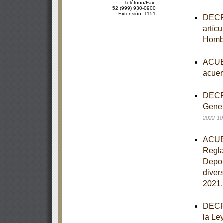
Teléfono/Fax:
+52 (999) 930-0900
Extensión: 1151
DECRE
artíc
Homb
ACUER
acuer
DECRE
Gener
2022-10
ACUER
Regla
Depor
diver
2021
DECRE
la Le