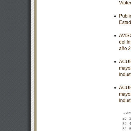
Viole
Publi
Estad
AVISO
del I
año 
ACUER
mayor
Indust
ACUER
mayor
Indust
« Ant
20
|
39
|
58
|