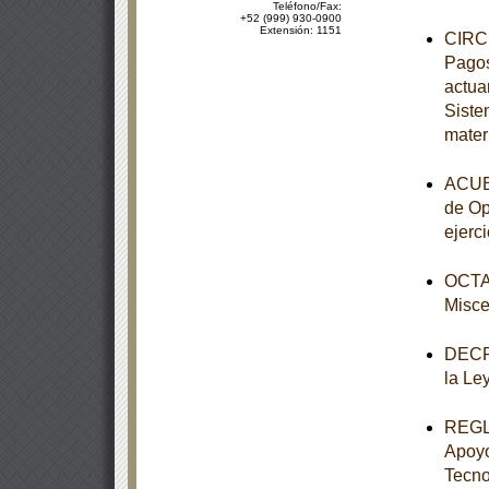
Teléfono/Fax:
+52 (999) 930-0900
Extensión: 1151
CIRCU
Pagos
actuar
Siste
mater
ACUER
de Op
ejerci
OCTAV
Misce
DECRE
la Le
REGLA
Apoyo
Tecno