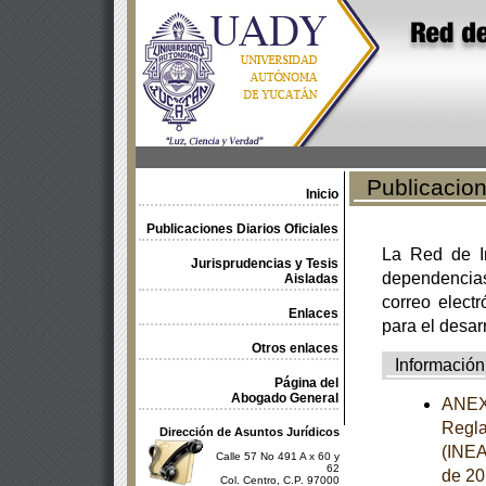
Publicacione
Inicio
Publicaciones Diarios Oficiales
La Red de In
Jurisprudencias y Tesis
dependencia
Aisladas
correo electr
Enlaces
para el desar
Otros enlaces
Información
Página del
Abogado General
ANEXO
Regla
Dirección de Asuntos Jurídicos
(INEA)
Calle 57 No 491 A x 60 y
62
de 20
Col. Centro, C.P. 97000