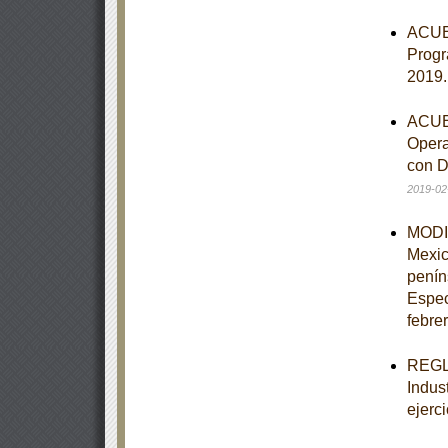
ACUER
Progr
2019
ACUER
Opera
con D
2019-02
MODIF
Mexic
penín
Espec
febre
REGLA
Indus
ejerci