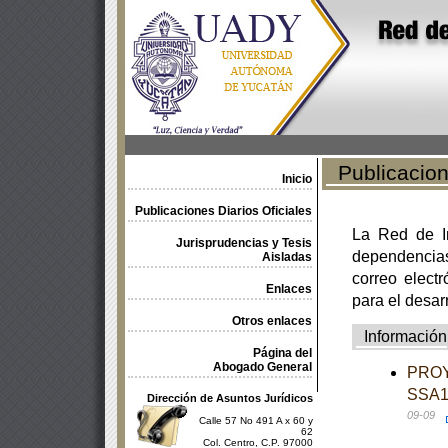
Publicacione
Inicio
Publicaciones Diarios Oficiales
La Red de In
Jurisprudencias y Tesis
dependencia
Aisladas
correo electr
Enlaces
para el desar
Otros enlaces
Información
Página del
Abogado General
PROY
SSA1-
Dirección de Asuntos Jurídicos
09-09
Calle 57 No 491 A x 60 y
62
Col. Centro, C.P. 97000