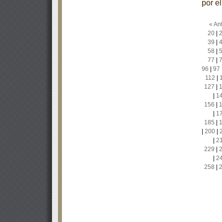
por e
« Ant
20
|
39
|
58
|
77
|
96
|
97
112
|
127
|
|
1
156
|
|
1
185
|
|
200
|
|
2
229
|
|
2
258
|