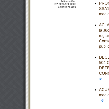
Teléfono/Fax:
PROY
+52 (999) 930-0900
Extensión: 1151
SSA1-
medi
ACLAR
la Ju
regla
Consej
publi
DECL
504-
DETE
CONC
ACUER
medic