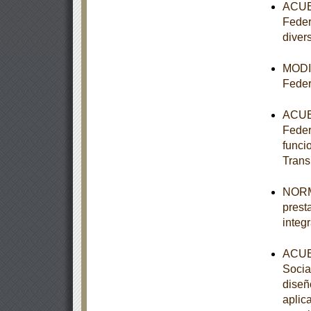
ACUER
Feder
diver
MODIF
Feder
ACUER
Federa
funci
Trans
NORMA
prest
integ
ACUER
Socia
diseñ
aplic