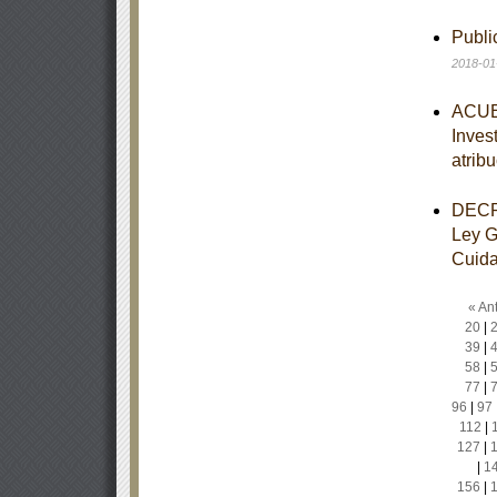
Publ
2018-01
ACUER
Inves
atrib
DECRE
Ley G
Cuidad
« Ant
20
|
39
|
58
|
77
|
96
|
97
112
|
127
|
|
1
156
|