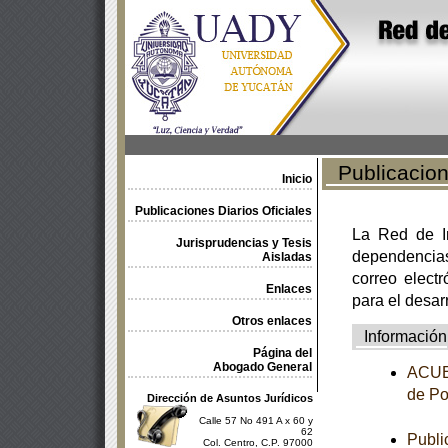
Publicacione
Inicio
Publicaciones Diarios Oficiales
La Red de In
Jurisprudencias y Tesis
dependencia
Aisladas
correo electr
Enlaces
para el desar
Otros enlaces
Información
Página del
Abogado General
ACUER
de Po
Dirección de Asuntos Jurídicos
Calle 57 No 491 A x 60 y
62
Publi
Col. Centro, C.P. 97000