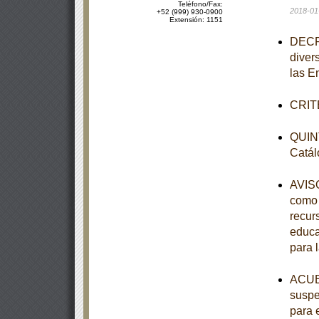
Teléfono/Fax:
2018-01
+52 (999) 930-0900
Extensión: 1151
DECRE
diver
las E
CRITE
QUINT
Catál
AVISO
como 
recur
educa
para 
ACUER
suspe
para 