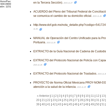
éfono/Fax:
en la Tercera Sección).
2015-11-27
 930-0900
sión: 1151
ACUERDO del Pleno del Tribunal Federal de Conciliación 
se comunica el cambio de su domicilio oficial.
2015-11-26
http://www.dof.gob.mx/nota_detalle.php?codigo=54172
11-26
MANUAL de Operación del Centro Unificado para la Prot
Portuaria.
2015-11-26
EXTRACTO de la Guía Nacional de Cadena de Custodi
EXTRACTO del Protocolo Nacional de Policía con Capac
2015-11-26
EXTRACTO del Protocolo Nacional de Traslados.
2015-11-2
PROYECTO de Norma Oficial Mexicana PROY-NOM-031-
atención a la salud de la infancia.
2015-11-25
« Anterior
|
1
|
2
|
3
|
4
|
5
|
6
|
7
|
8
|
9
|
10
|
11
|
12
|
13
20
|
21
|
22
|
23
|
24
|
25
|
26
|
27
|
28
|
29
|
30
|
31
|
32
39
|
40
|
41
|
42
|
43
|
44
|
45
|
46
|
47
|
48
|
49
|
50
|
51