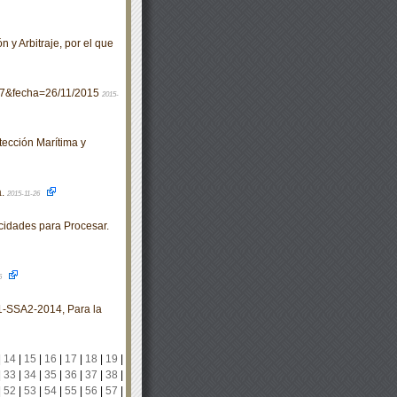
y Arbitraje, por el que
47&fecha=26/11/2015
2015-
ección Marítima y
a.
2015-11-26
idades para Procesar.
6
SSA2-2014, Para la
|
14
|
15
|
16
|
17
|
18
|
19
|
|
33
|
34
|
35
|
36
|
37
|
38
|
|
52
|
53
|
54
|
55
|
56
|
57
|