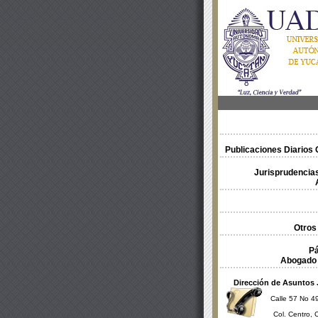
Publicaciones Diarios O
Jurisprudencias
Otros
Pá
Abogado 
Dirección de Asuntos 
Calle 57 No 49
Col. Centro, 