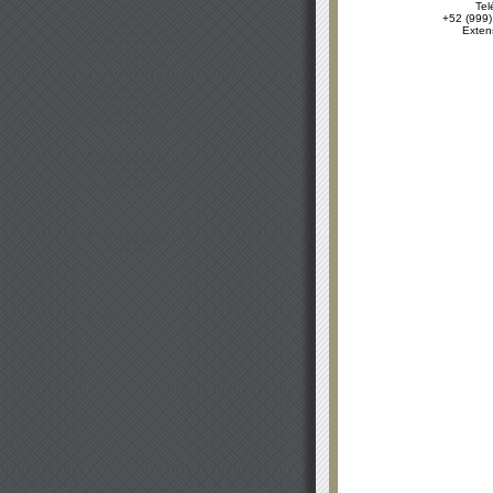
Tel
+52 (999)
Exten