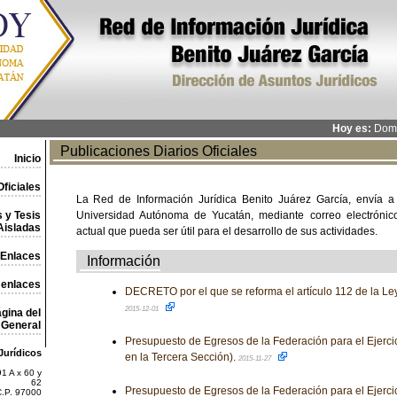
Hoy es:
Domi
Publicaciones Diarios Oficiales
Inicio
ficiales
La Red de Información Jurídica Benito Juárez García, envía a
 y Tesis
Universidad Autónoma de Yucatán, mediante correo electrónico,
Aisladas
actual que pueda ser útil para el desarrollo de sus actividades.
Enlaces
Información
 enlaces
DECRETO por el que se reforma el artículo 112 de la Le
2015-12-01
gina del
General
Presupuesto de Egresos de la Federación para el Ejercic
Jurídicos
en la Tercera Sección).
2015-11-27
1 A x 60 y
62
Presupuesto de Egresos de la Federación para el Ejercic
C.P. 97000