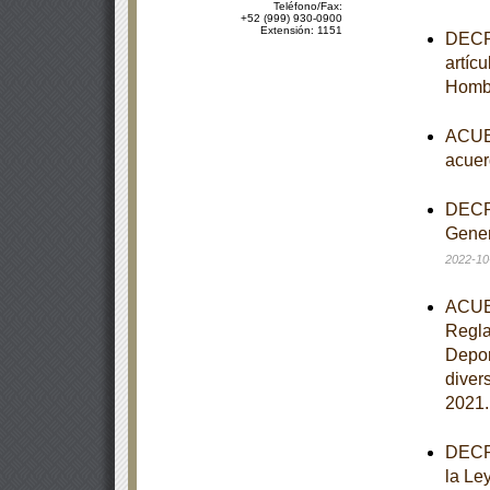
Teléfono/Fax:
+52 (999) 930-0900
Extensión: 1151
DECRE
artíc
Homb
ACUER
acuer
DECRE
Gener
2022-10
ACUER
Regla
Depor
diver
2021
DECRE
la Le