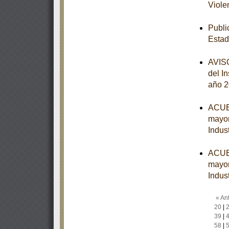
Viole
Publi
Estad
AVISO
del I
año 
ACUER
mayor
Indust
ACUER
mayor
Indust
« Ant
20
|
39
|
58
|