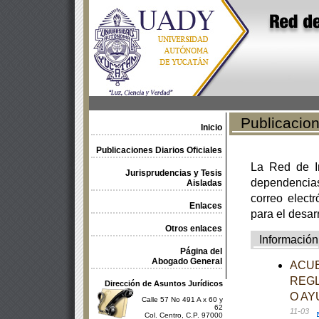
Publicacione
Inicio
Publicaciones Diarios Oficiales
La Red de In
Jurisprudencias y Tesis
dependencia
Aisladas
correo electr
Enlaces
para el desar
Otros enlaces
Información
Página del
Abogado General
ACUE
REGL
Dirección de Asuntos Jurídicos
O AY
Calle 57 No 491 A x 60 y
62
11-03
Col. Centro, C.P. 97000