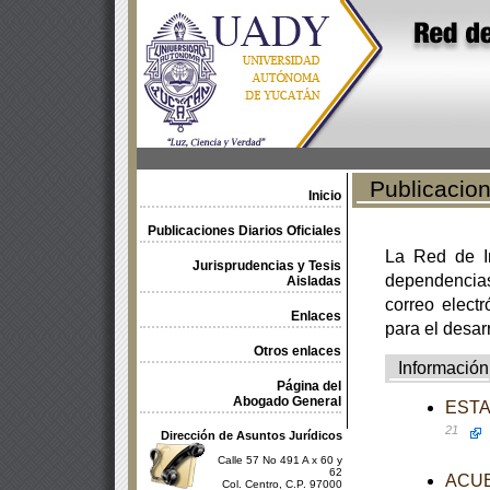
Publicacione
Inicio
Publicaciones Diarios Oficiales
La Red de In
Jurisprudencias y Tesis
dependencia
Aisladas
correo electr
Enlaces
para el desar
Otros enlaces
Información
Página del
Abogado General
ESTAT
21
Dirección de Asuntos Jurídicos
Calle 57 No 491 A x 60 y
62
ACUER
Col. Centro, C.P. 97000