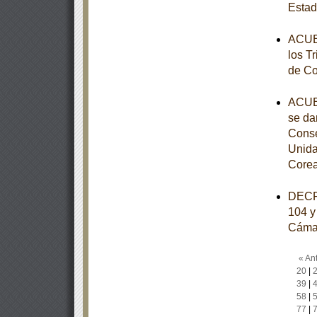
Esta
ACUER
los Tr
de Co
ACUER
se da
Conse
Unida
Core
DECRE
104 y 
Cámar
« Ant
20
|
39
|
58
|
77
|