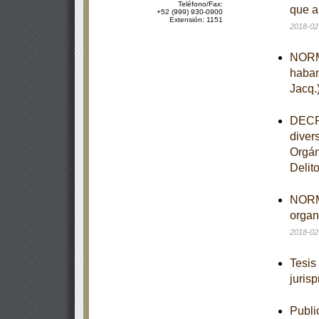
Teléfono/Fax:
que a
+52 (999) 930-0900
Extensión: 1151
2018-02
NORMA
haban
Jacq.
DECRE
diver
Orgán
Delit
NORMA
organ
2018-02
Tesis
juris
Publi