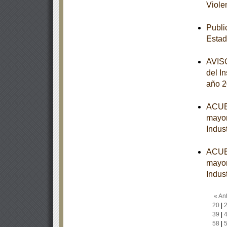
Viole
Publi
Estad
AVISO
del I
año 
ACUER
mayor
Indust
ACUER
mayor
Indust
« Ant
20
|
39
|
58
|