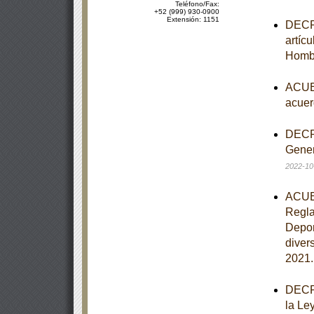
Teléfono/Fax:
+52 (999) 930-0900
Extensión: 1151
DECRE
artíc
Homb
ACUER
acuer
DECRE
Gener
2022-10
ACUER
Regla
Depor
diver
2021
DECRE
la Le