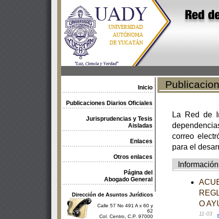
Publicacione
Inicio
Publicaciones Diarios Oficiales
La Red de In
Jurisprudencias y Tesis
dependencia
Aisladas
correo electr
Enlaces
para el desar
Otros enlaces
Información
Página del
Abogado General
ACUE
REGL
Dirección de Asuntos Jurídicos
O AY
Calle 57 No 491 A x 60 y
62
11-03
Col. Centro, C.P. 97000